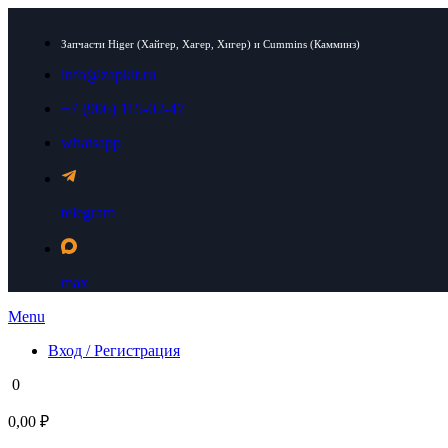
Запчасти Higer (Хайгер, Хагер, Хигер) и Cummins (Камминз)
info@zapkit.ru
+7 (906) 115-02-47
whatsapp
telegram
max
Menu
Вход / Регистрация
0
0,00 ₽