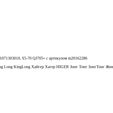
 1071303010, S5-70 QJ705» с артикулом m20162286
ng Long KingLong Хайгер Хагер HIGER Зонг Тонг ЗонгТонг 