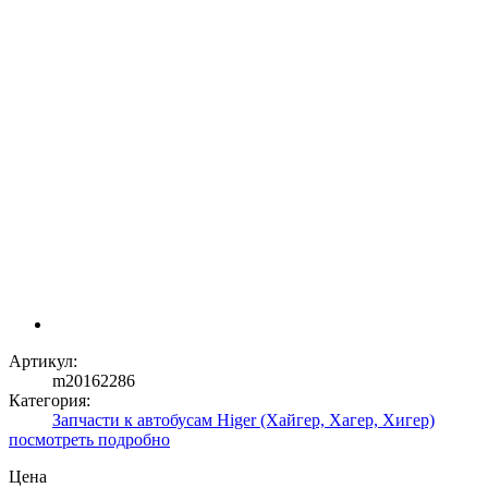
Артикул:
m20162286
Категория:
Запчасти к автобусам Higer (Хайгер, Хагер, Хигер)
посмотреть подробно
Цена