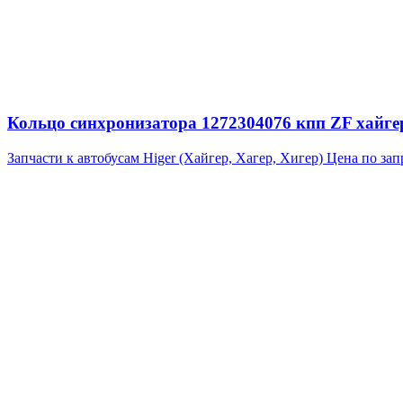
Кольцо синхронизатора 1272304076 кпп ZF хайгер 
Запчасти к автобусам Higer (Хайгер, Хагер, Хигер)
Цена по зап