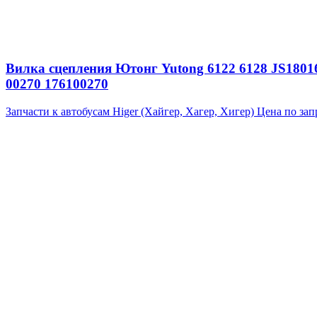
Вилка сцепления Ютонг Yutong 6122 6128 JS18016
00270 176100270
Запчасти к автобусам Higer (Хайгер, Хагер, Хигер)
Цена по зап