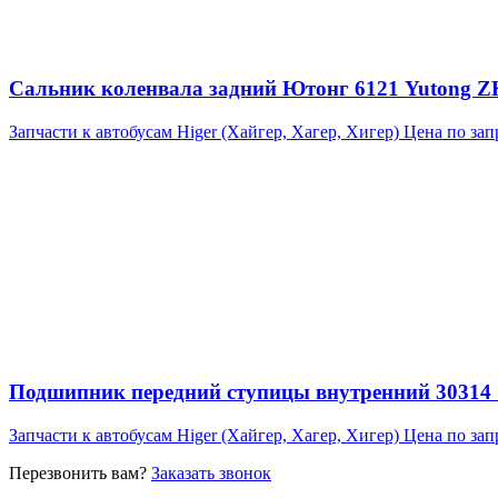
Сальник коленвала задний Ютонг 6121 Yutong 
Запчасти к автобусам Higer (Хайгер, Хагер, Хигер)
Цена по зап
Подшипник передний ступицы внутренний 30314 7
Запчасти к автобусам Higer (Хайгер, Хагер, Хигер)
Цена по зап
Перезвонить вам?
Заказать звонок