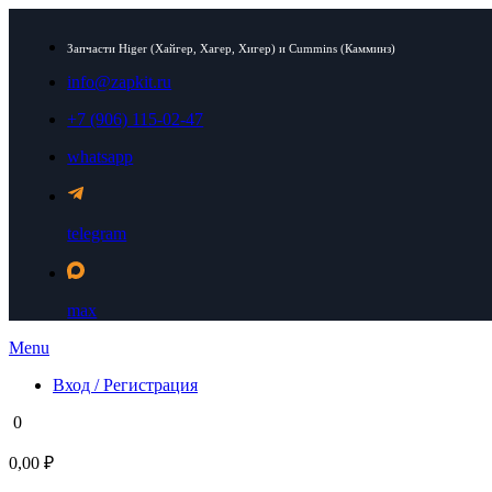
Запчасти Higer (Хайгер, Хагер, Хигер) и Cummins (Камминз)
info@zapkit.ru
+7 (906) 115-02-47
whatsapp
telegram
max
Menu
Вход / Регистрация
0
0,00 ₽