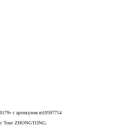
10179» с артикулом m19597714
Жонг Тонг ZHONGTONG.