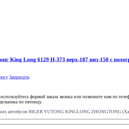
онг King Long 6129 H-373 верх-187 низ-150 с подо
росу
Запросить
оспользуйтесь формой заказа звонка или позвоните нам по телеф
едельника по пятницу.
айских автобусов HIGER YUTONG KINGLONG ZHONGTONG (Хайг