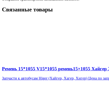
Связанные товары
Ремень 15*1055 V15*1055 ремень15×1055 Хайгер Х
Запчасти к автобусам Higer (Хайгер, Хагер, Хигер)
Цена по зап