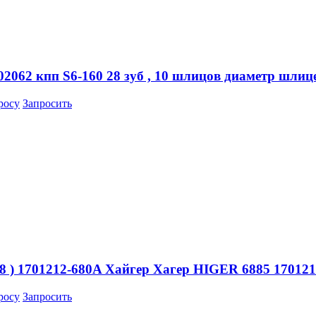
062 кпп S6-160 28 зуб , 10 шлицов диаметр шлице
росу
Запросить
 ) 1701212-680A Хайгер Хагер HIGER 6885 17012
росу
Запросить