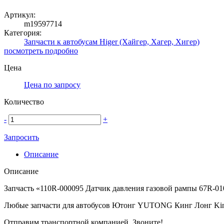
Артикул:
m19597714
Категория:
Запчасти к автобусам Higer (Хайгер, Хагер, Хигер)
посмотреть подробно
Цена
Цена по запросу
Количество
-
+
Запросить
Описание
Описание
Запчасть «110R-000095 Датчик давления газовой рампы 67R-01
Любые запчасти для автобусов Ютонг YUTONG Кинг Лонг Ki
Отправим транспортной компанией. Звоните!