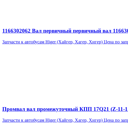
1166302062 Вал первичный первичный вал 1166302
Запчасти к автобусам Higer (Хайгер, Хагер, Хигер)
Цена по зап
Промвал вал промежуточный КПП 17Q21 (Z-11-18
Запчасти к автобусам Higer (Хайгер, Хагер, Хигер)
Цена по зап