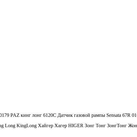
0179 PAZ кинг лонг 6120С Датчик газовой рампы Sensata 67R 0
ng Long KingLong Хайгер Хагер HIGER Зонг Тонг ЗонгТонг 