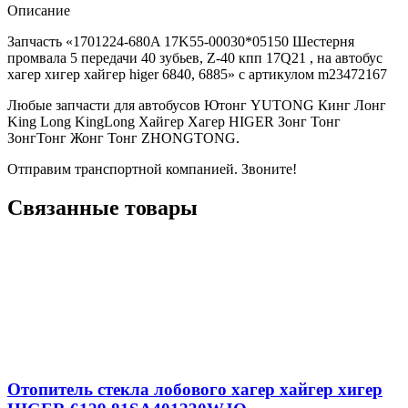
Описание
Запчасть «1701224-680A 17K55-00030*05150 Шестерня
промвала 5 передачи 40 зубьев, Z-40 кпп 17Q21 , на автобус
хагер хигер хайгер higer 6840, 6885» с артикулом m23472167
Любые запчасти для автобусов Ютонг YUTONG Кинг Лонг
King Long KingLong Хайгер Хагер HIGER Зонг Тонг
ЗонгТонг Жонг Тонг ZHONGTONG.
Отправим транспортной компанией. Звоните!
Связанные товары
Отопитель стекла лобового хагер хайгер хигер