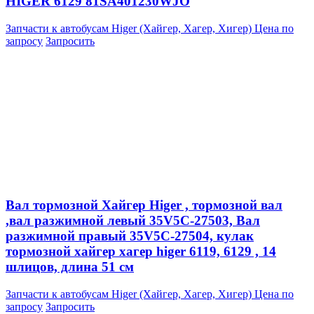
HIGER 6129 81SA401230WJO
Запчасти к автобусам Higer (Хайгер, Хагер, Хигер)
Цена по
запросу
Запросить
Вал тормозной Хайгер Higer , тормозной вал
,вал разжимной левый 35V5C-27503, Вал
разжимной правый 35V5C-27504, кулак
тормозной хайгер хагер higer 6119, 6129 , 14
шлицов, длина 51 см
Запчасти к автобусам Higer (Хайгер, Хагер, Хигер)
Цена по
запросу
Запросить