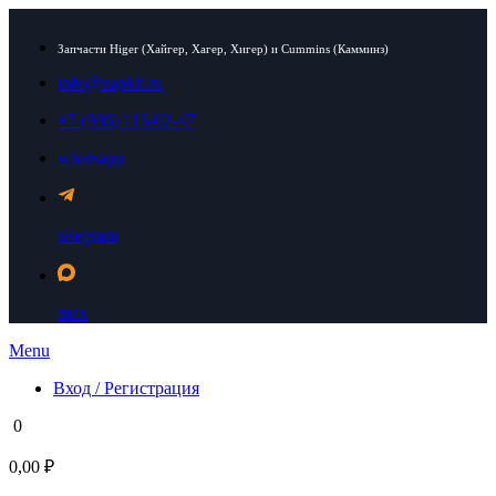
Запчасти Higer (Хайгер, Хагер, Хигер) и Cummins (Камминз)
info@zapkit.ru
+7 (906) 115-02-47
whatsapp
telegram
max
Menu
Вход / Регистрация
0
0,00 ₽