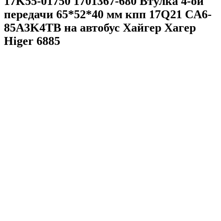
17K55-01750 1701367-680 Втулка 4-ой
передачи 65*52*40 мм кпп 17Q21 CA6-
85A3K4TB на автобус Хайгер Хагер
Higer 6885