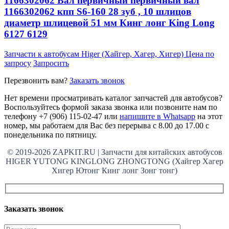
1166302062 Вал первичный первичный вал
1166302062 кпп S6-160 28 зуб , 10 шлицов
диаметр шлицевой 51 мм Кинг лонг King Long
6127 6129
Запчасти к автобусам Higer (Хайгер, Хагер, Хигер)
Цена по
запросу
Запросить
Перезвонить вам?
Заказать звонок
Нет времени просматривать каталог запчастей для автобусов?
Воспользуйтесь формой заказа звонка или позвоните нам по
телефону +7 (906) 115-02-47 или
напишите в Whatsapp
на этот
номер, мы работаем для Вас без перерыва с 8.00 до 17.00 с
понедельника по пятницу.
© 2019-2026 ZAPKIT.RU | Запчасти для китайских автобусов
HIGER YUTONG KINGLONG ZHONGTONG (Хайгер Хагер
Хигер Ютонг Кинг лонг Зонг тонг)
Заказать звонок