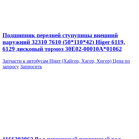
Подшипник передней ступупицы внешний
наружний 32310 7610 (50*110*42) Higer 6119,
6129 дисковый тормоз 30E02-00010A*01062
Запчасти к автобусам Higer (Хайгер, Хагер, Хигер)
Цена по
запросу
Запросить