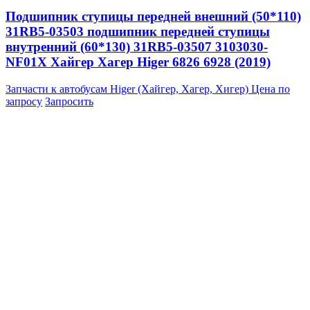
Подшипник ступицы передней внешний (50*110)
31RB5-03503 подшипник передней ступицы
внутренний (60*130) 31RB5-03507 3103030-
NF01X Хайгер Хагер Higer 6826 6928 (2019)
Запчасти к автобусам Higer (Хайгер, Хагер, Хигер)
Цена по
запросу
Запросить