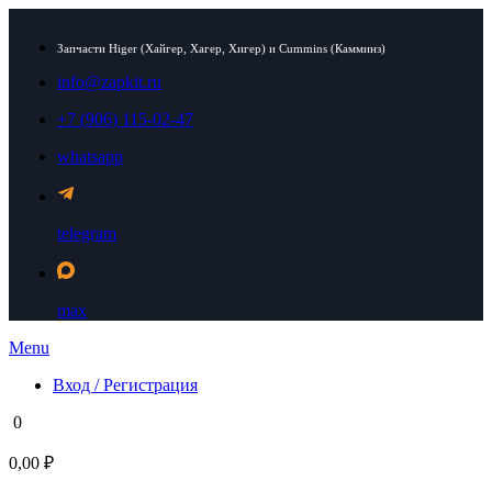
Запчасти Higer (Хайгер, Хагер, Хигер) и Cummins (Камминз)
info@zapkit.ru
+7 (906) 115-02-47
whatsapp
telegram
max
Menu
Вход / Регистрация
0
0,00 ₽