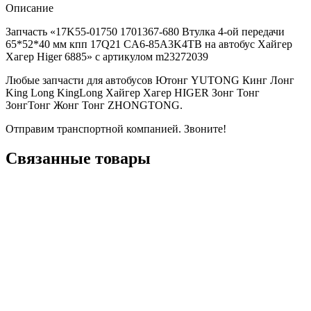
Описание
Запчасть «17K55-01750 1701367-680 Втулка 4-ой передачи
65*52*40 мм кпп 17Q21 CA6-85A3K4TB на автобус Хайгер
Хагер Higer 6885» с артикулом m23272039
Любые запчасти для автобусов Ютонг YUTONG Кинг Лонг
King Long KingLong Хайгер Хагер HIGER Зонг Тонг
ЗонгТонг Жонг Тонг ZHONGTONG.
Отправим транспортной компанией. Звоните!
Связанные товары