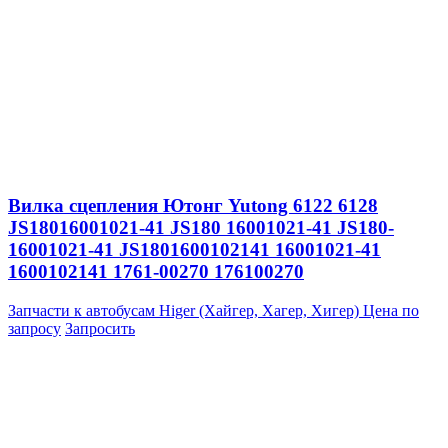
Вилка сцепления Ютонг Yutong 6122 6128
JS18016001021-41 JS180 16001021-41 JS180-
16001021-41 JS1801600102141 16001021-41
1600102141 1761-00270 176100270
Запчасти к автобусам Higer (Хайгер, Хагер, Хигер)
Цена по
запросу
Запросить