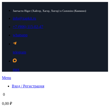
Запчасти Higer (Хайгер, Хагер, Хигер) и Cummins (Камминз)
info@zapkit.ru
+7 (906) 115-02-47
whatsapp
telegram
max
Menu
Вход / Регистрация
0
0,00 ₽