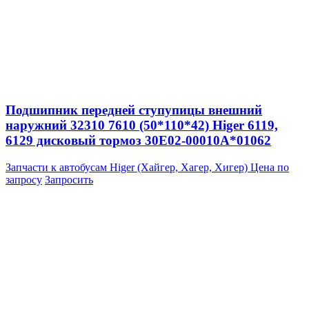
Подшипник передней ступупицы внешний
наружний 32310 7610 (50*110*42) Higer 6119,
6129 дисковый тормоз 30E02-00010A*01062
Запчасти к автобусам Higer (Хайгер, Хагер, Хигер)
Цена по
запросу
Запросить