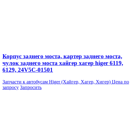
Корпус заднего моста, картер заднего моста,
чулок заднего моста хайгер хагер higer 6119,
6129, 24V5C-01501
Запчасти к автобусам Higer (Хайгер, Хагер, Хигер)
Цена по
запросу
Запросить