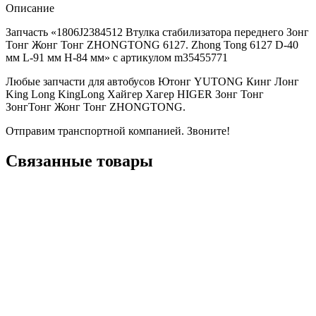
Описание
Запчасть «1806J2384512 Втулка стабилизатора переднего Зонг
Тонг Жонг Тонг ZHONGTONG 6127. Zhong Tong 6127 D-40
мм L-91 мм H-84 мм» с артикулом m35455771
Любые запчасти для автобусов Ютонг YUTONG Кинг Лонг
King Long KingLong Хайгер Хагер HIGER Зонг Тонг
ЗонгТонг Жонг Тонг ZHONGTONG.
Отправим транспортной компанией. Звоните!
Связанные товары