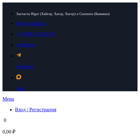
Запчасти Higer (Хайгер, Хагер, Хигер) и Cummins (Камминз)
info@zapkit.ru
+7 (906) 115-02-47
whatsapp
telegram
max
Menu
Вход / Регистрация
0
0,00 ₽