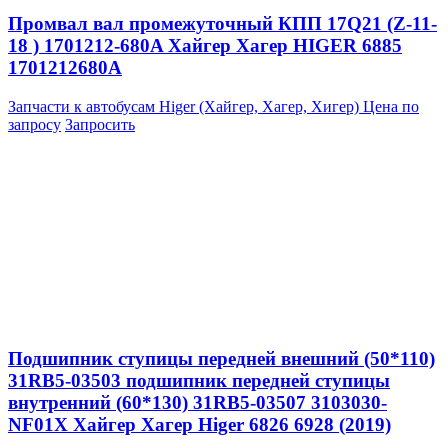
Промвал вал промежуточный КПП 17Q21 (Z-11-
18 ) 1701212-680A Хайгер Хагер HIGER 6885
1701212680A
Запчасти к автобусам Higer (Хайгер, Хагер, Хигер)
Цена по
запросу
Запросить
Подшипник ступицы передней внешний (50*110)
31RB5-03503 подшипник передней ступицы
внутренний (60*130) 31RB5-03507 3103030-
NF01X Хайгер Хагер Higer 6826 6928 (2019)