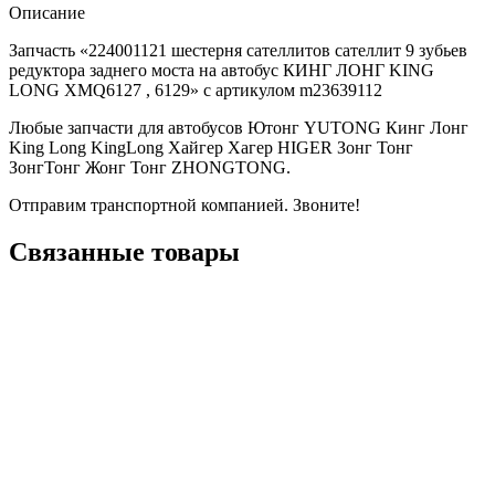
Описание
Запчасть «224001121 шестерня сателлитов сателлит 9 зубьев
редуктора заднего моста на автобус КИНГ ЛОНГ KING
LONG XMQ6127 , 6129» с артикулом m23639112
Любые запчасти для автобусов Ютонг YUTONG Кинг Лонг
King Long KingLong Хайгер Хагер HIGER Зонг Тонг
ЗонгТонг Жонг Тонг ZHONGTONG.
Отправим транспортной компанией. Звоните!
Связанные товары