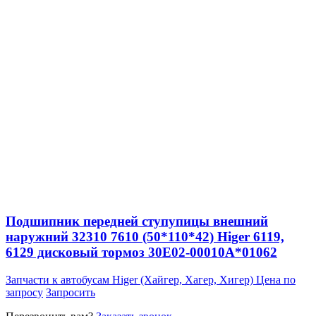
Подшипник передней ступупицы внешний
наружний 32310 7610 (50*110*42) Higer 6119,
6129 дисковый тормоз 30E02-00010A*01062
Запчасти к автобусам Higer (Хайгер, Хагер, Хигер)
Цена по
запросу
Запросить