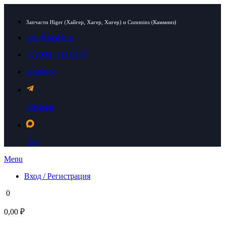
Запчасти Higer (Хайгер, Хагер, Хигер) и Cummins (Камминз)
info@zapkit.ru
+7 (906) 115-02-47
whatsapp
telegram
max
Menu
Вход / Регистрация
0
0,00 ₽