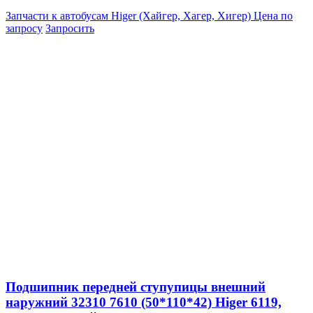
Запчасти к автобусам Higer (Хайгер, Хагер, Хигер)
Цена по
запросу
Запросить
Подшипник передней ступупицы внешний
наружний 32310 7610 (50*110*42) Higer 6119,