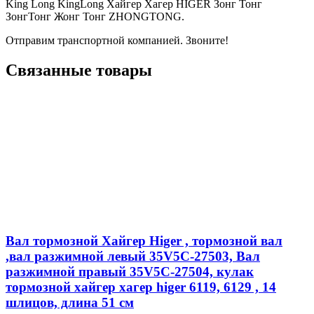
King Long KingLong Хайгер Хагер HIGER Зонг Тонг
ЗонгТонг Жонг Тонг ZHONGTONG.
Отправим транспортной компанией. Звоните!
Связанные товары
Вал тормозной Хайгер Higer , тормозной вал
,вал разжимной левый 35V5C-27503, Вал
разжимной правый 35V5C-27504, кулак
тормозной хайгер хагер higer 6119, 6129 , 14
шлицов, длина 51 см