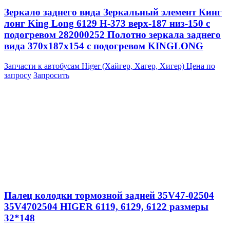
Зеркало заднего вида Зеркальный элемент Кинг
лонг King Long 6129 H-373 верх-187 низ-150 с
подогревом 282000252 Полотно зеркала заднего
вида 370x187x154 с подогревом KINGLONG
Запчасти к автобусам Higer (Хайгер, Хагер, Хигер)
Цена по
запросу
Запросить
Палец колодки тормозной задней 35V47-02504
35V4702504 HIGER 6119, 6129, 6122 размеры
32*148