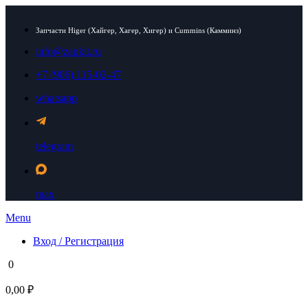
Запчасти Higer (Хайгер, Хагер, Хигер) и Cummins (Камминз)
info@zapkit.ru
+7 (906) 115-02-47
whatsapp
telegram
max
Menu
Вход / Регистрация
0
0,00 ₽