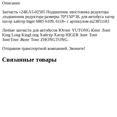
Описание
Запчасть «24KA5-02505 Подшипник хвостовика редуктора
,подшипник редуктора размеры 70*150*38, для автобуса хагер
хигер хайгер higer 6885 6109, 6118» с артикулом m23851183
Любые запчасти для автобусов Ютонг YUTONG Кинг Лонг
King Long KingLong Хайгер Хагер HIGER Зонг Тонг
ЗонгТонг Жонг Тонг ZHONGTONG.
Отправим транспортной компанией. Звоните!
Связанные товары