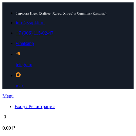
Запчасти Higer (Хайгер, Хагер, Хигер) и Cummins (Камминз)
info@zapkit.ru
+7 (906) 115-02-47
whatsapp
telegram
max
Menu
Вход / Регистрация
0
0,00 ₽