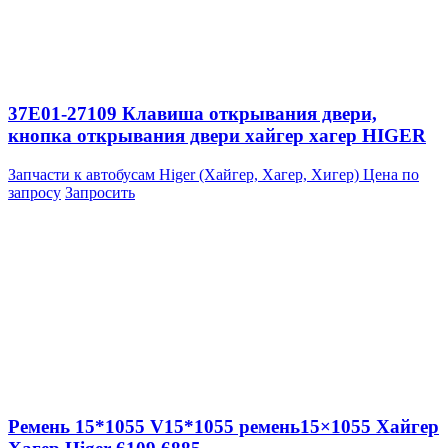
37E01-27109 Клавиша открывания двери,
кнопка открывания двери хайгер хагер HIGER
Запчасти к автобусам Higer (Хайгер, Хагер, Хигер)
Цена по
запросу
Запросить
Ремень 15*1055 V15*1055 ремень15×1055 Хайгер