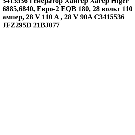
3415536 Генератор Хайгер Хагер Higer
6885,6840, Евро-2 EQB 180, 28 вольт 110
ампер, 28 V 110 A , 28 V 90A С3415536
JFZ295D 21BJ077