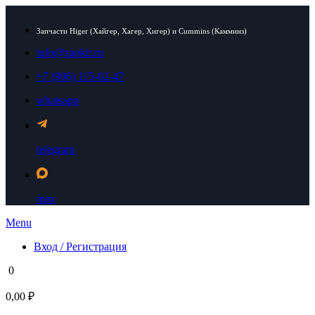
Запчасти Higer (Хайгер, Хагер, Хигер) и Cummins (Камминз)
info@zapkit.ru
+7 (906) 115-02-47
whatsapp
telegram
max
Menu
Вход / Регистрация
0
0,00 ₽