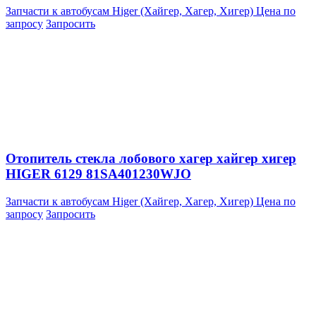
Запчасти к автобусам Higer (Хайгер, Хагер, Хигер)
Цена по
запросу
Запросить
Отопитель стекла лобового хагер хайгер хигер
HIGER 6129 81SA401230WJO
Запчасти к автобусам Higer (Хайгер, Хагер, Хигер)
Цена по
запросу
Запросить