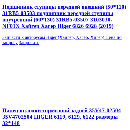
Подшипник ступицы передней внешний (50*110)
31RB5-03503 подшипник передней ступицы
внутренний (60*130) 31RB5-03507 3103030-
NF01X Хайгер Хагер Higer 6826 6928 (2019)
Запчасти к автобусам Higer (Хайгер, Хагер, Хигер)
Цена по
запросу
Запросить
Палец колодки тормозной задней 35V47-02504
35V4702504 HIGER 6119, 6129, 6122 размеры
32*148