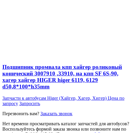
Подшипник промвала кпп хайгер роликовый
конический 3007910 ,33910, на кпп SF 6S-90,
хагер хайгер HIGER higer 6119, 6129
d50,8*100*h35mm
Запчасти к автобусам Higer (Хайгер, Хагер, Хигер)
Цена по
запросу
Запросить
Перезвонить вам?
Заказать звонок
Нет времени просматривать каталог запчастей для автобусов?
Воспользуйтесь формой заказа звонка или позвоните нам по