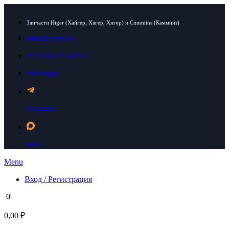
Запчасти Higer (Хайгер, Хагер, Хигер) и Cummins (Камминз)
info@zapkit.ru
+7 (906) 115-02-47
whatsapp
telegram
max
Menu
Вход / Регистрация
0
0,00 ₽