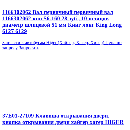
1166302062 Вал первичный первичный вал
1166302062 кпп S6-160 28 зуб , 10 шлицов
диаметр шлицевой 51 мм Кинг лонг King Long
6127 6129
Запчасти к автобусам Higer (Хайгер, Хагер, Хигер)
Цена по
запросу
Запросить
37E01-27109 Клавиша открывания двери,
кнопка открывания двери хайгер хагер HIGER