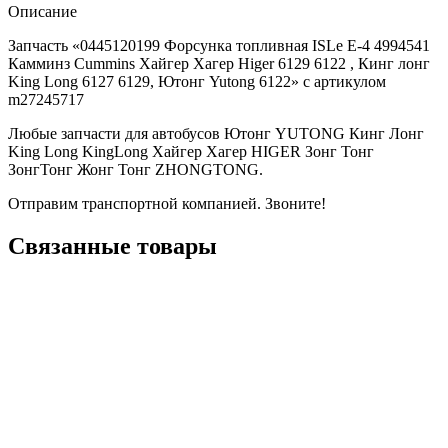
Описание
Запчасть «0445120199 Форсунка топливная ISLe E-4 4994541
Камминз Cummins Хайгер Хагер Higer 6129 6122 , Кинг лонг
King Long 6127 6129, Ютонг Yutong 6122» с артикулом
m27245717
Любые запчасти для автобусов Ютонг YUTONG Кинг Лонг
King Long KingLong Хайгер Хагер HIGER Зонг Тонг
ЗонгТонг Жонг Тонг ZHONGTONG.
Отправим транспортной компанией. Звоните!
Связанные товары