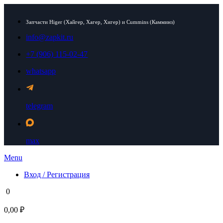
Запчасти Higer (Хайгер, Хагер, Хигер) и Cummins (Камминз)
info@zapkit.ru
+7 (906) 115-02-47
whatsapp
telegram
max
Menu
Вход / Регистрация
0
0,00 ₽