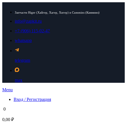
Запчасти Higer (Хайгер, Хагер, Хигер) и Cummins (Камминз)
info@zapkit.ru
+7 (906) 115-02-47
whatsapp
telegram
max
Menu
Вход / Регистрация
0
0,00 ₽