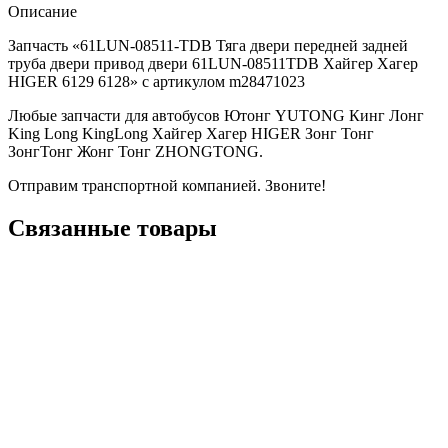
Описание
Запчасть «61LUN-08511-TDB Тяга двери передней задней
труба двери привод двери 61LUN-08511TDB Хайгер Хагер
HIGER 6129 6128» с артикулом m28471023
Любые запчасти для автобусов Ютонг YUTONG Кинг Лонг
King Long KingLong Хайгер Хагер HIGER Зонг Тонг
ЗонгТонг Жонг Тонг ZHONGTONG.
Отправим транспортной компанией. Звоните!
Связанные товары