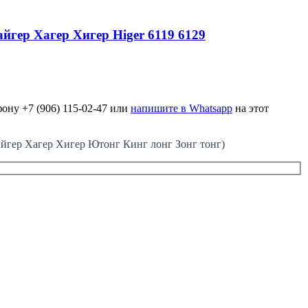
йгер Хагер Хигер Higer 6119 6129
ону +7 (906) 115-02-47 или
напишите в Whatsapp
на этот
ер Хагер Хигер Ютонг Кинг лонг Зонг тонг)