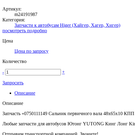
Артикул:
m24191987
Категория:
Запчасти к автобусам Higer (Хайгер, Хагер, Хигер)
посмотреть подробно
Цена
Цена по запросу
Количество
-
+
Запросить
Описание
Описание
Запчасть «0750111149 Сальник первичного вала 48x65x10 КПП 
Любые запчасти для автобусов Ютонг YUTONG Кинг Лонг Ki
Отправим транспортной компанией. Звоните!