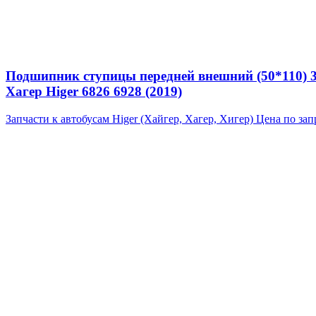
Подшипник ступицы передней внешний (50*110) 
Хагер Higer 6826 6928 (2019)
Запчасти к автобусам Higer (Хайгер, Хагер, Хигер)
Цена по зап