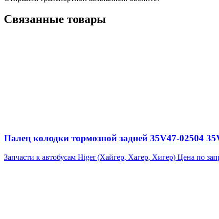
Связанные товары
Палец колодки тормозной задней 35V47-02504 35
Запчасти к автобусам Higer (Хайгер, Хагер, Хигер)
Цена по зап