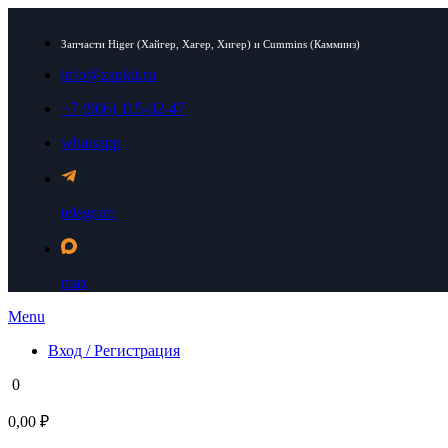
Запчасти Higer (Хайгер, Хагер, Хигер) и Cummins (Камминз)
info@zapkit.ru
+7 (906) 115-02-47
whatsapp
telegram
max
Menu
Вход / Регистрация
0
0,00 ₽