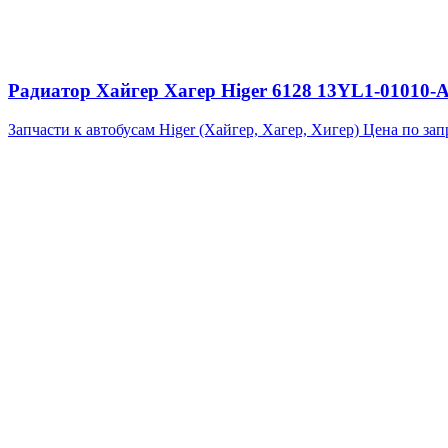
Радиатор Хайгер Хагер Higer 6128 13YL1-01010
Запчасти к автобусам Higer (Хайгер, Хагер, Хигер)
Цена по зап