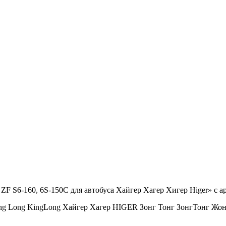
ZF S6-160, 6S-150C для автобуса Хайгер Хагер Хигер Higer» с 
ng Long KingLong Хайгер Хагер HIGER Зонг Тонг ЗонгТонг 