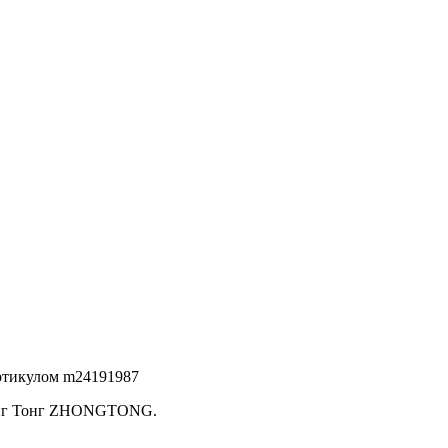
артикулом m24191987
Жонг Тонг ZHONGTONG.