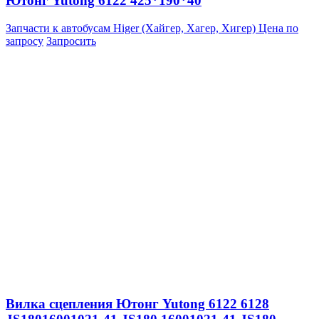
Ютонг Yutong 6122 425*190*40
Запчасти к автобусам Higer (Хайгер, Хагер, Хигер)
Цена по
запросу
Запросить
Вилка сцепления Ютонг Yutong 6122 6128