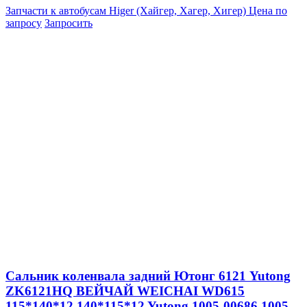
Запчасти к автобусам Higer (Хайгер, Хагер, Хигер)
Цена по
запросу
Запросить
Сальник коленвала задний Ютонг 6121 Yutong
ZK6121HQ ВЕЙЧАЙ WEICHAI WD615
115*140*12 140*115*12 Yutong 1005-00686 1005-