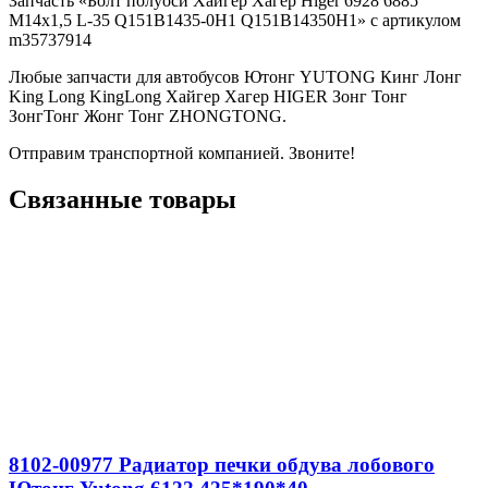
Запчасть «Болт полуоси Хайгер Хагер Higer 6928 6885
M14x1,5 L-35 Q151B1435-0H1 Q151B14350H1» с артикулом
m35737914
Любые запчасти для автобусов Ютонг YUTONG Кинг Лонг
King Long KingLong Хайгер Хагер HIGER Зонг Тонг
ЗонгТонг Жонг Тонг ZHONGTONG.
Отправим транспортной компанией. Звоните!
Связанные товары
8102-00977 Радиатор печки обдува лобового