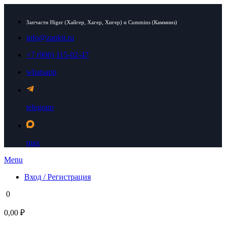
Запчасти Higer (Хайгер, Хагер, Хигер) и Cummins (Камминз)
info@zapkit.ru
+7 (906) 115-02-47
whatsapp
telegram
max
Menu
Вход / Регистрация
0
0,00 ₽