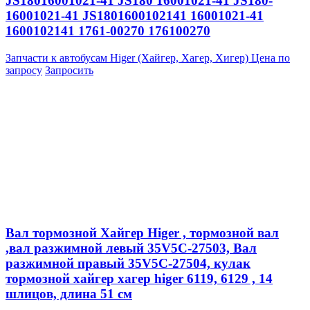
JS18016001021-41 JS180 16001021-41 JS180-
16001021-41 JS1801600102141 16001021-41
1600102141 1761-00270 176100270
Запчасти к автобусам Higer (Хайгер, Хагер, Хигер)
Цена по
запросу
Запросить
Вал тормозной Хайгер Higer , тормозной вал
,вал разжимной левый 35V5C-27503, Вал
разжимной правый 35V5C-27504, кулак
тормозной хайгер хагер higer 6119, 6129 , 14
шлицов, длина 51 см