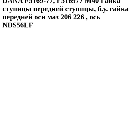
DANA F5169-77, F516977 М40 Гайка
ступицы передней ступицы, б.у. гайка
передней оси маз 206 226 , ось
NDS56LF