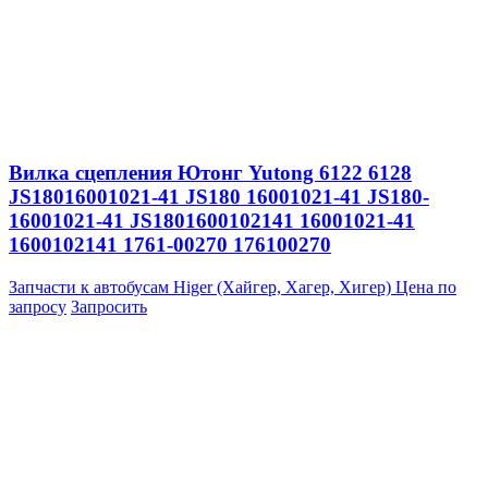
Вилка сцепления Ютонг Yutong 6122 6128
JS18016001021-41 JS180 16001021-41 JS180-
16001021-41 JS1801600102141 16001021-41
1600102141 1761-00270 176100270
Запчасти к автобусам Higer (Хайгер, Хагер, Хигер)
Цена по
запросу
Запросить