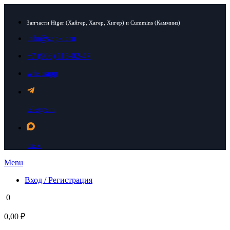
Запчасти Higer (Хайгер, Хагер, Хигер) и Cummins (Камминз)
info@zapkit.ru
+7 (906) 115-02-47
whatsapp
telegram
max
Menu
Вход / Регистрация
0
0,00 ₽