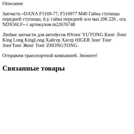
Описание
Запчасть «DANA F5169-77, F516977 М40 Гайка ступицы
передней ступицы, б.у. гайка передней оси маз 206 226 , ось
NDS56LF» с артикулом m22676748
Любые запчасти для автобусов Ютонг YUTONG Кинг Лонг
King Long KingLong Хайгер Хагер HIGER Зонг Тонг
ЗонгТонг Жонг Тонг ZHONGTONG.
Отправим транспортной компанией. Звоните!
Связанные товары