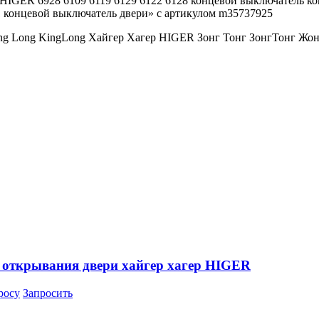
р HIGER 6928 6109 6119 6129 6122 6128 концевой выключател
 концевой выключатель двери» с артикулом m35737925
ng Long KingLong Хайгер Хагер HIGER Зонг Тонг ЗонгТонг 
 открывания двери хайгер хагер HIGER
росу
Запросить