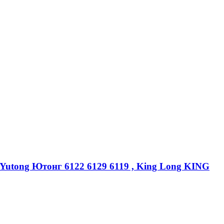
Yutong Ютонг 6122 6129 6119 , King Long KING