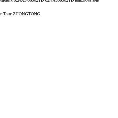
ь концевик 62NA3-08502TD 62NA308502TD выключатель
Жонг Тонг ZHONGTONG.