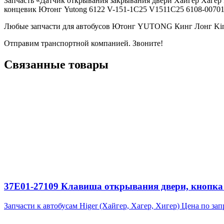
Запчасть «Датчик открывания закрывания двери Хайгер Хаге
концевик Ютонг Yutong 6122 V-151-1C25 V1511C25 6108-00701
Любые запчасти для автобусов Ютонг YUTONG Кинг Лонг Ki
Отправим транспортной компанией. Звоните!
Связанные товары
37E01-27109 Клавиша открывания двери, кнопка
Запчасти к автобусам Higer (Хайгер, Хагер, Хигер)
Цена по зап