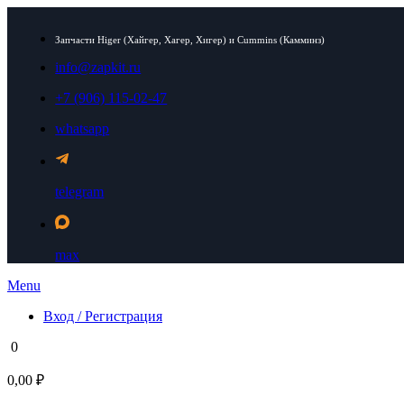
Запчасти Higer (Хайгер, Хагер, Хигер) и Cummins (Камминз)
info@zapkit.ru
+7 (906) 115-02-47
whatsapp
telegram
max
Menu
Вход / Регистрация
0
0,00 ₽