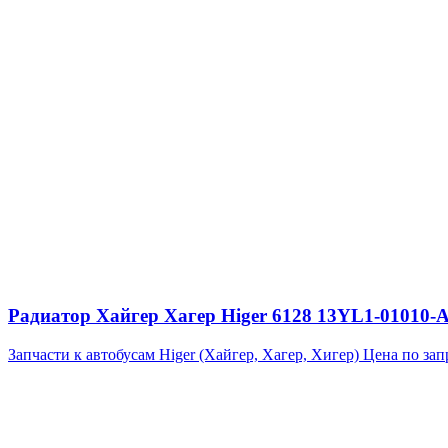
Радиатор Хайгер Хагер Higer 6128 13YL1-01010
Запчасти к автобусам Higer (Хайгер, Хагер, Хигер)
Цена по зап