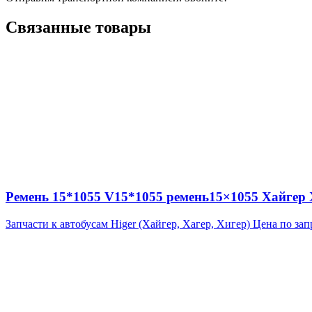
Связанные товары
Ремень 15*1055 V15*1055 ремень15×1055 Хайгер Х
Запчасти к автобусам Higer (Хайгер, Хагер, Хигер)
Цена по зап