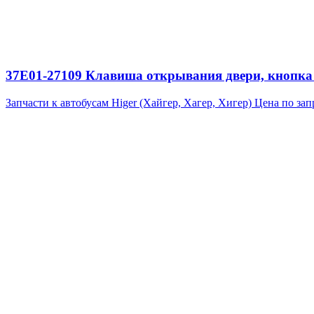
37E01-27109 Клавиша открывания двери, кнопка
Запчасти к автобусам Higer (Хайгер, Хагер, Хигер)
Цена по зап