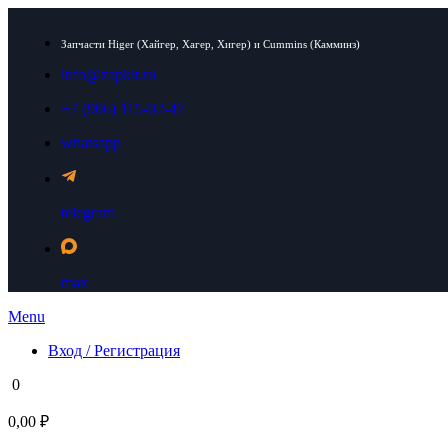
Запчасти Higer (Хайгер, Хагер, Хигер) и Cummins (Камминз)
info@zapkit.ru
+7 (906) 115-02-47
whatsapp
telegram
max
Menu
Вход / Регистрация
0
0,00 ₽