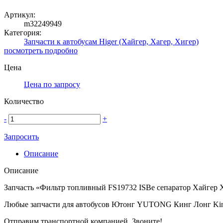
Артикул:
m32249949
Категория:
Запчасти к автобусам Higer (Хайгер, Хагер, Хигер)
посмотреть подробно
Цена
Цена по запросу
Количество
-
+
Запросить
Описание
Описание
Запчасть «Фильтр топливный FS19732 ISBe сепаратор Хайгер 
Любые запчасти для автобусов Ютонг YUTONG Кинг Лонг Ki
Отправим транспортной компанией. Звоните!