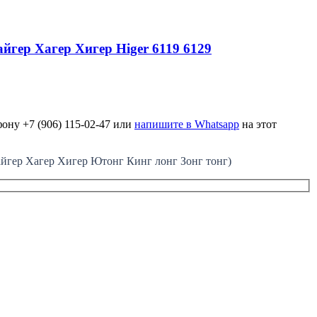
йгер Хагер Хигер Higer 6119 6129
ону +7 (906) 115-02-47 или
напишите в Whatsapp
на этот
ер Хагер Хигер Ютонг Кинг лонг Зонг тонг)