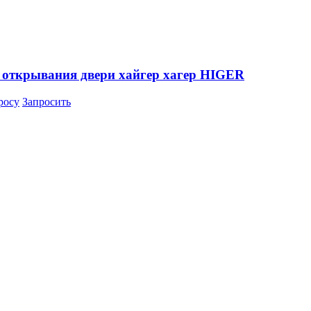
 открывания двери хайгер хагер HIGER
росу
Запросить