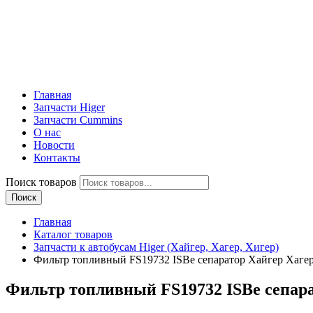
Главная
Запчасти Higer
Запчасти Cummins
О нас
Новости
Контакты
Поиск товаров
Поиск
Главная
Каталог товаров
Запчасти к автобусам Higer (Хайгер, Хагер, Хигер)
Фильтр топливный FS19732 ISBe сепаратор Хайгер Хагер
Фильтр топливный FS19732 ISBe сепара