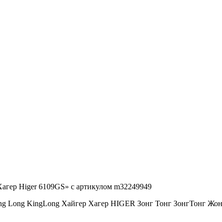
Хагер Higer 6109GS» с артикулом m32249949
ng Long KingLong Хайгер Хагер HIGER Зонг Тонг ЗонгТонг 