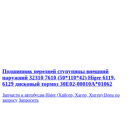
Подшипник передней ступупицы внешний
наружний 32310 7610 (50*110*42) Higer 6119,
6129 дисковый тормоз 30E02-00010A*01062
Запчасти к автобусам Higer (Хайгер, Хагер, Хигер)
Цена по
запросу
Запросить