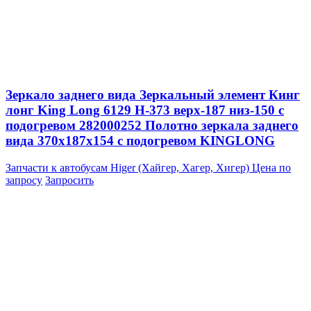
Зеркало заднего вида Зеркальный элемент Кинг
лонг King Long 6129 H-373 верх-187 низ-150 с
подогревом 282000252 Полотно зеркала заднего
вида 370x187x154 с подогревом KINGLONG
Запчасти к автобусам Higer (Хайгер, Хагер, Хигер)
Цена по
запросу
Запросить