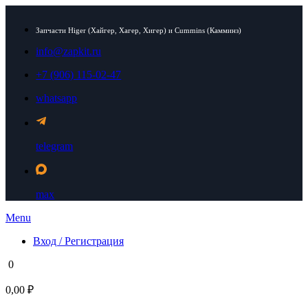
Запчасти Higer (Хайгер, Хагер, Хигер) и Cummins (Камминз)
info@zapkit.ru
+7 (906) 115-02-47
whatsapp
telegram
max
Menu
Вход / Регистрация
0
0,00 ₽