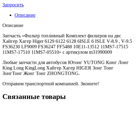
Запросить
Описание
Описание
Запчасть «Фильтр топливный Комплект фильтров на двс
Хайгер Хагер Higer 6129 6122 6128 6ISLE 6 ISLE V-8.9 , V-9.5
FS36230 LF9009 FS36247 FF5488 10E11-13512 11MS7-17515
11MS7-17510 11MS7-05510» с артикулом m31990009
Любые запчасти для автобусов Ютонг YUTONG Кинг Лонг
King Long KingLong Хайгер Хагер HIGER Зонг Тонг
ЗонгТонг Жонг Тонг ZHONGTONG.
Отправим транспортной компанией. Звоните!
Связанные товары