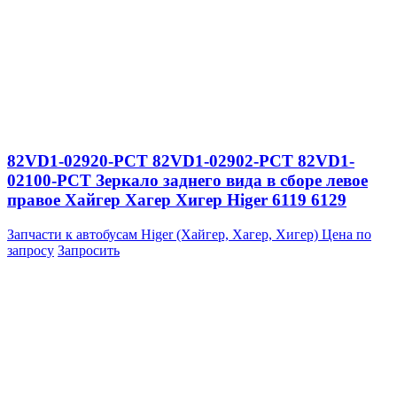
82VD1-02920-PCT 82VD1-02902-PCT 82VD1-
02100-PCT Зеркало заднего вида в сборе левое
правое Хайгер Хагер Хигер Higer 6119 6129
Запчасти к автобусам Higer (Хайгер, Хагер, Хигер)
Цена по
запросу
Запросить