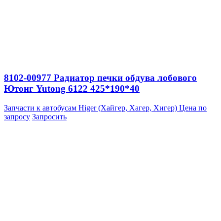
8102-00977 Радиатор печки обдува лобового
Ютонг Yutong 6122 425*190*40
Запчасти к автобусам Higer (Хайгер, Хагер, Хигер)
Цена по
запросу
Запросить