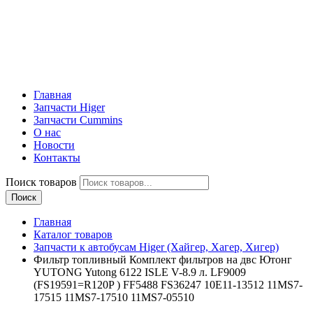
Главная
Запчасти Higer
Запчасти Cummins
О нас
Новости
Контакты
Поиск товаров
Поиск
Главная
Каталог товаров
Запчасти к автобусам Higer (Хайгер, Хагер, Хигер)
Фильтр топливный Комплект фильтров на двс Ютонг
YUTONG Yutong 6122 ISLE V-8.9 л. LF9009
(FS19591=R120P ) FF5488 FS36247 10E11-13512 11MS7-
17515 11MS7-17510 11MS7-05510