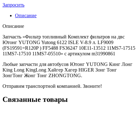
Запросить
Описание
Описание
Запчасть «Фильтр топливный Комплект фильтров на двс
Ютонг YUTONG Yutong 6122 ISLE V-8.9 л. LF9009
(FS19591=R120P ) FF5488 FS36247 10E11-13512 11MS7-17515
11MS7-17510 11MS7-05510» с артикулом m31990861
Любые запчасти для автобусов Ютонг YUTONG Кинг Лонг
King Long KingLong Хайгер Хагер HIGER Зонг Тонг
ЗонгТонг Жонг Тонг ZHONGTONG.
Отправим транспортной компанией. Звоните!
Связанные товары