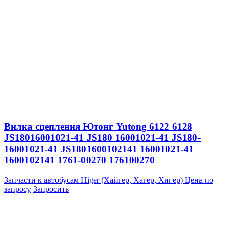
Вилка сцепления Ютонг Yutong 6122 6128
JS18016001021-41 JS180 16001021-41 JS180-
16001021-41 JS1801600102141 16001021-41
1600102141 1761-00270 176100270
Запчасти к автобусам Higer (Хайгер, Хагер, Хигер)
Цена по
запросу
Запросить