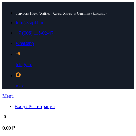
Запчасти Higer (Хайгер, Хагер, Хигер) и Cummins (Камминз)
info@zapkit.ru
+7 (906) 115-02-47
whatsapp
telegram
max
Menu
Вход / Регистрация
0
0,00 ₽