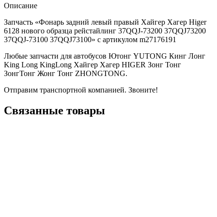
Описание
Запчасть «Фонарь задний левый правый Хайгер Хагер Higer
6128 нового образца рейстайлинг 37QQJ-73200 37QQJ73200
37QQJ-73100 37QQJ73100» с артикулом m27176191
Любые запчасти для автобусов Ютонг YUTONG Кинг Лонг
King Long KingLong Хайгер Хагер HIGER Зонг Тонг
ЗонгТонг Жонг Тонг ZHONGTONG.
Отправим транспортной компанией. Звоните!
Связанные товары