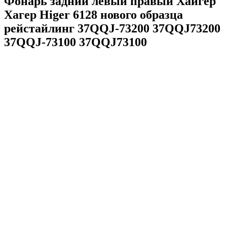
Фонарь задний левый правый Хайгер
Хагер Higer 6128 нового образца
рейстайлинг 37QQJ-73200 37QQJ73200
37QQJ-73100 37QQJ73100