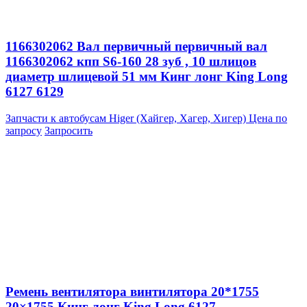
1166302062 Вал первичный первичный вал
1166302062 кпп S6-160 28 зуб , 10 шлицов
диаметр шлицевой 51 мм Кинг лонг King Long
6127 6129
Запчасти к автобусам Higer (Хайгер, Хагер, Хигер)
Цена по
запросу
Запросить
Ремень вентилятора винтилятора 20*1755
20×1755 Кинг лонг King Long 6127