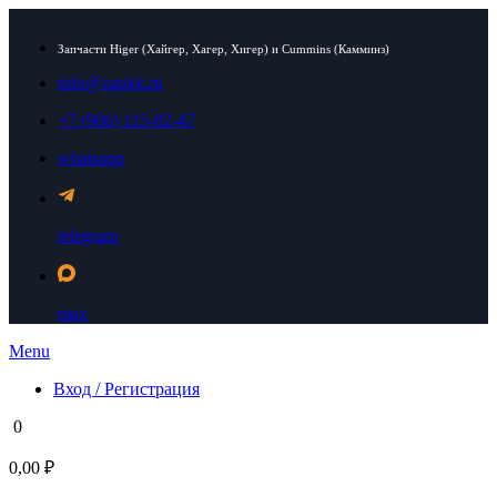
Запчасти Higer (Хайгер, Хагер, Хигер) и Cummins (Камминз)
info@zapkit.ru
+7 (906) 115-02-47
whatsapp
telegram
max
Menu
Вход / Регистрация
0
0,00 ₽