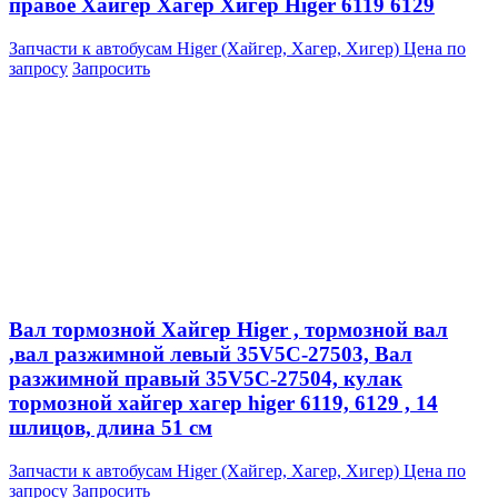
правое Хайгер Хагер Хигер Higer 6119 6129
Запчасти к автобусам Higer (Хайгер, Хагер, Хигер)
Цена по
запросу
Запросить
Вал тормозной Хайгер Higer , тормозной вал
,вал разжимной левый 35V5C-27503, Вал
разжимной правый 35V5C-27504, кулак
тормозной хайгер хагер higer 6119, 6129 , 14
шлицов, длина 51 см
Запчасти к автобусам Higer (Хайгер, Хагер, Хигер)
Цена по
запросу
Запросить