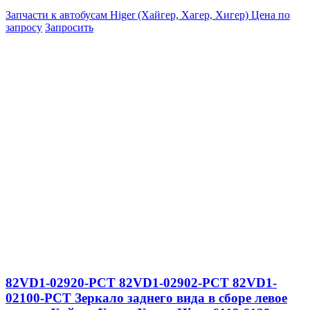
Запчасти к автобусам Higer (Хайгер, Хагер, Хигер)
Цена по
запросу
Запросить
82VD1-02920-PCT 82VD1-02902-PCT 82VD1-
02100-PCT Зеркало заднего вида в сборе левое