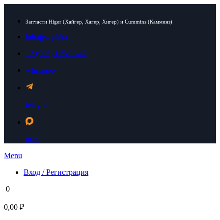
Запчасти Higer (Хайгер, Хагер, Хигер) и Cummins (Камминз)
info@zapkit.ru
+7 (906) 115-02-47
whatsapp
telegram
max
Menu
Вход / Регистрация
0
0,00 ₽