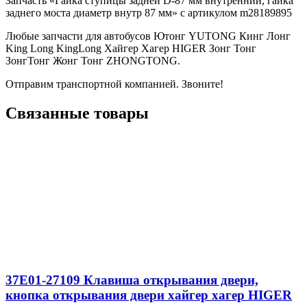
Запчасть «Гайка ступицы задней D-87 мм внутренний, гайка
заднего моста диаметр внутр 87 мм» с артикулом m28189895
Любые запчасти для автобусов Ютонг YUTONG Кинг Лонг
King Long KingLong Хайгер Хагер HIGER Зонг Тонг
ЗонгТонг Жонг Тонг ZHONGTONG.
Отправим транспортной компанией. Звоните!
Связанные товары
37E01-27109 Клавиша открывания двери,
кнопка открывания двери хайгер хагер HIGER