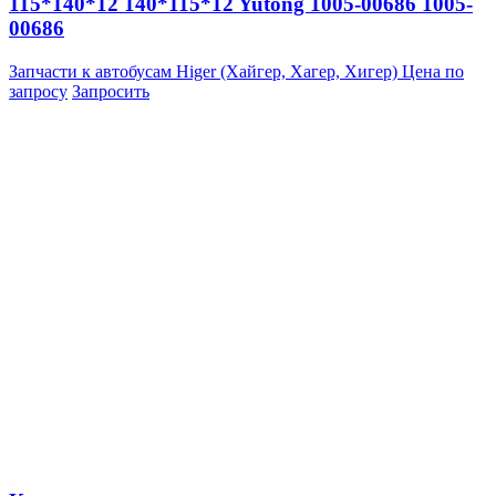
115*140*12 140*115*12 Yutong 1005-00686 1005-
00686
Запчасти к автобусам Higer (Хайгер, Хагер, Хигер)
Цена по
запросу
Запросить