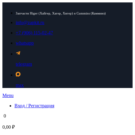
Запчасти Higer (Хайгер, Хагер, Хигер) и Cummins (Камминз)
info@zapkit.ru
+7 (906) 115-02-47
whatsapp
telegram
max
Menu
Вход / Регистрация
0
0,00 ₽