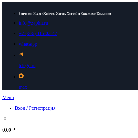
Запчасти Higer (Хайгер, Хагер, Хигер) и Cummins (Камминз)
info@zapkit.ru
+7 (906) 115-02-47
whatsapp
telegram
max
Menu
Вход / Регистрация
0
0,00 ₽