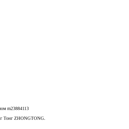
улом m23884113
Жонг Тонг ZHONGTONG.