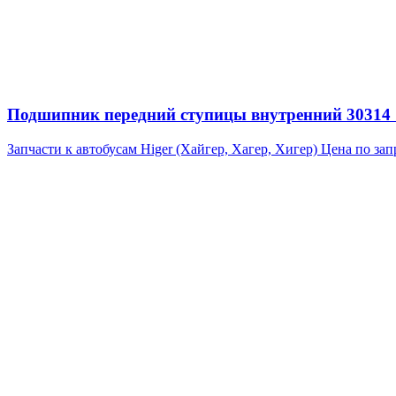
Подшипник передний ступицы внутренний 30314 7
Запчасти к автобусам Higer (Хайгер, Хагер, Хигер)
Цена по зап