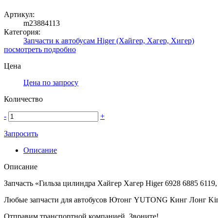
Артикул:
m23884113
Категория:
Запчасти к автобусам Higer (Хайгер, Хагер, Хигер)
посмотреть подробно
Цена
Цена по запросу
Количество
-
+
Запросить
Описание
Описание
Запчасть «Гильза цилиндра Хайгер Хагер Higer 6928 6885 6119,
Любые запчасти для автобусов Ютонг YUTONG Кинг Лонг Ki
Отправим транспортной компанией. Звоните!