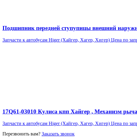
Подшипник передней ступупицы внешний наружний
Запчасти к автобусам Higer (Хайгер, Хагер, Хигер)
Цена по зап
17Q61-03010 Кулиса кпп Хайгер , Механизм рыча
Запчасти к автобусам Higer (Хайгер, Хагер, Хигер)
Цена по зап
Перезвонить вам?
Заказать звонок