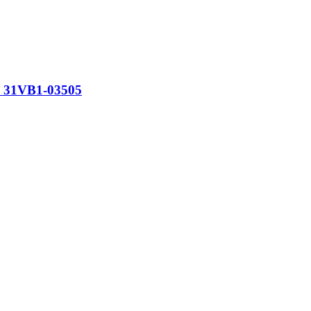
з 31VB1-03505