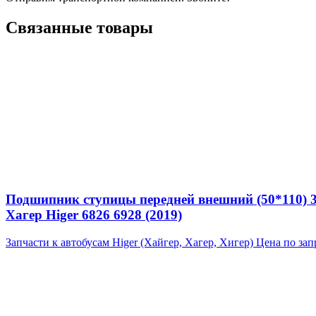
Связанные товары
Подшипник ступицы передней внешний (50*110) 
Хагер Higer 6826 6928 (2019)
Запчасти к автобусам Higer (Хайгер, Хагер, Хигер)
Цена по зап