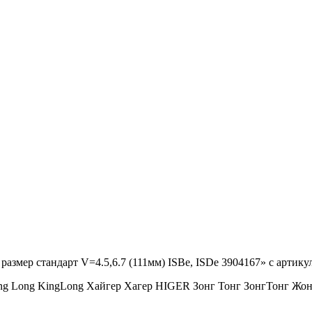
 размер стандарт V=4.5,6.7 (111мм) ISBe, ISDe 3904167» с артик
ng Long KingLong Хайгер Хагер HIGER Зонг Тонг ЗонгТонг 