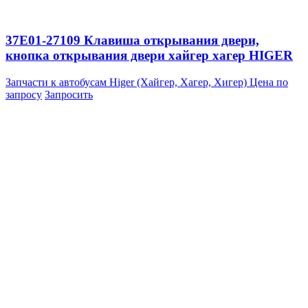
37E01-27109 Клавиша открывания двери,
кнопка открывания двери хайгер хагер HIGER
Запчасти к автобусам Higer (Хайгер, Хагер, Хигер)
Цена по
запросу
Запросить