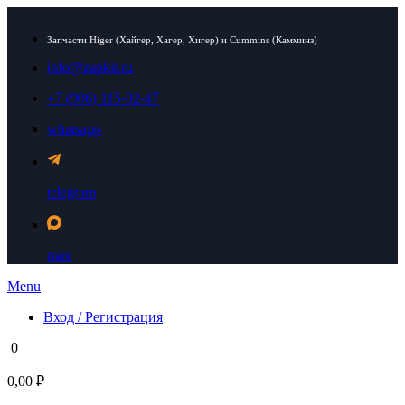
Запчасти Higer (Хайгер, Хагер, Хигер) и Cummins (Камминз)
info@zapkit.ru
+7 (906) 115-02-47
whatsapp
telegram
max
Menu
Вход / Регистрация
0
0,00 ₽