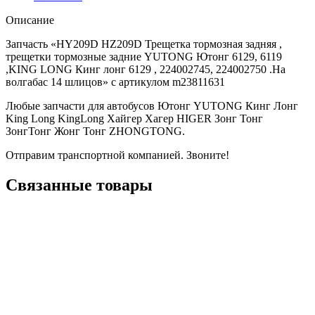
Описание
Запчасть «HY209D HZ209D Трещетка тормозная задняя ,
трещетки тормозные задние YUTONG Ютонг 6129, 6119
,KING LONG Кинг лонг 6129 , 224002745, 224002750 .На
волгабас 14 шлицов» с артикулом m23811631
Любые запчасти для автобусов Ютонг YUTONG Кинг Лонг
King Long KingLong Хайгер Хагер HIGER Зонг Тонг
ЗонгТонг Жонг Тонг ZHONGTONG.
Отправим транспортной компанией. Звоните!
Связанные товары