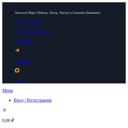
Запчасти Higer (Хайгер, Хагер, Хигер) и Cummins (Камминз)
info@zapkit.ru
+7 (906) 115-02-47
whatsapp
telegram
max
Menu
Вход / Регистрация
0
0,00 ₽