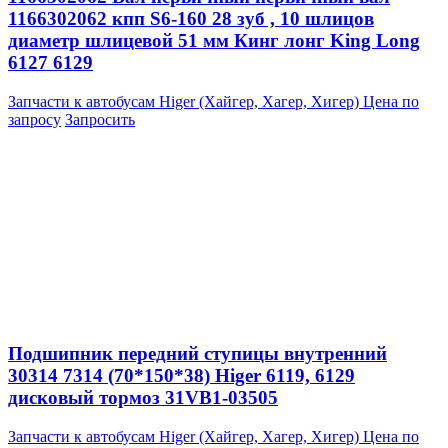
1166302062 кпп S6-160 28 зуб , 10 шлицов
диаметр шлицевой 51 мм Кинг лонг King Long
6127 6129
Запчасти к автобусам Higer (Хайгер, Хагер, Хигер)
Цена по
запросу
Запросить
Подшипник передний ступицы внутренний
30314 7314 (70*150*38) Higer 6119, 6129
дисковый тормоз 31VB1-03505
Запчасти к автобусам Higer (Хайгер, Хагер, Хигер)
Цена по