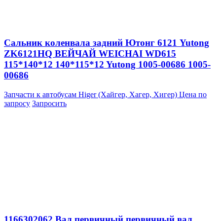
Сальник коленвала задний Ютонг 6121 Yutong
ZK6121HQ ВЕЙЧАЙ WEICHAI WD615
115*140*12 140*115*12 Yutong 1005-00686 1005-
00686
Запчасти к автобусам Higer (Хайгер, Хагер, Хигер)
Цена по
запросу
Запросить
1166302062 Вал первичный первичный вал