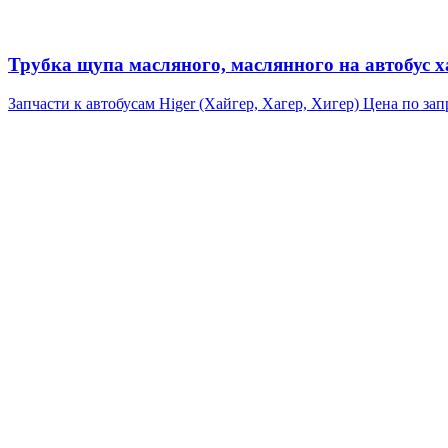
Трубка щупа масляного, маслянного на автобус ха
Запчасти к автобусам Higer (Хайгер, Хагер, Хигер)
Цена по зап