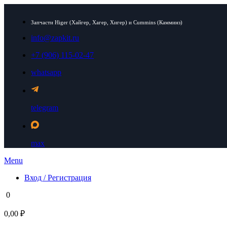
Запчасти Higer (Хайгер, Хагер, Хигер) и Cummins (Камминз)
info@zapkit.ru
+7 (906) 115-02-47
whatsapp
telegram
max
Menu
Вход / Регистрация
0
0,00 ₽