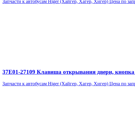
Запчасти к автобусам Higer (Хайгер, Хагер, Хигер)
Цена по зап
37E01-27109 Клавиша открывания двери, кнопка
Запчасти к автобусам Higer (Хайгер, Хагер, Хигер)
Цена по зап