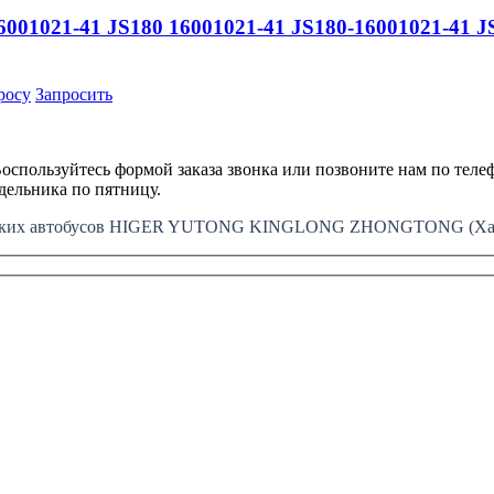
001021-41 JS180 16001021-41 JS180-16001021-41 J
росу
Запросить
оспользуйтесь формой заказа звонка или позвоните нам по телеф
едельника по пятницу.
айских автобусов HIGER YUTONG KINGLONG ZHONGTONG (Хайг