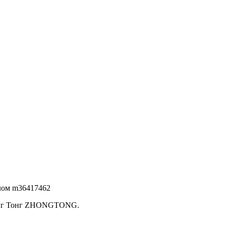
улом m36417462
Жонг Тонг ZHONGTONG.