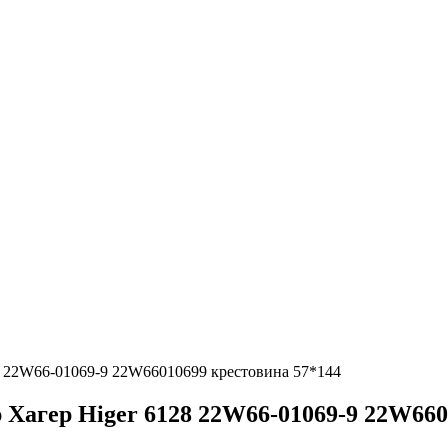
8 22W66-01069-9 22W66010699 крестовина 57*144
 Хагер Higer 6128 22W66-01069-9 22W660