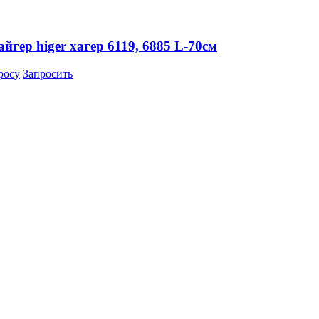
йгер higer хагер 6119, 6885 L-70см
росу
Запросить