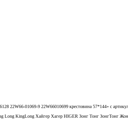
r 6128 22W66-01069-9 22W66010699 крестовина 57*144» с артик
ng Long KingLong Хайгер Хагер HIGER Зонг Тонг ЗонгТонг 