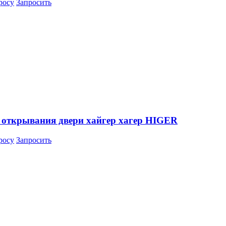
росу
Запросить
 открывания двери хайгер хагер HIGER
росу
Запросить