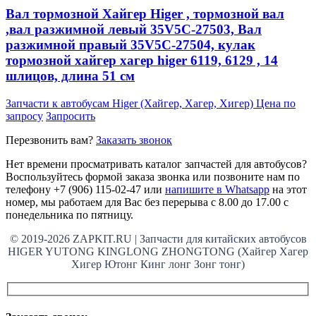
Вал тормозной Хайгер Higer , тормозной вал
,вал разжимной левый 35V5C-27503, Вал
разжимной правый 35V5C-27504, кулак
тормозной хайгер хагер higer 6119, 6129 , 14
шлицов, длина 51 см
Запчасти к автобусам Higer (Хайгер, Хагер, Хигер)
Цена по
запросу
Запросить
Перезвонить вам?
Заказать звонок
Нет времени просматривать каталог запчастей для автобусов?
Воспользуйтесь формой заказа звонка или позвоните нам по
телефону +7 (906) 115-02-47 или
напишите в Whatsapp
на этот
номер, мы работаем для Вас без перерыва с 8.00 до 17.00 с
понедельника по пятницу.
© 2019-2026 ZAPKIT.RU | Запчасти для китайских автобусов
HIGER YUTONG KINGLONG ZHONGTONG (Хайгер Хагер
Хигер Ютонг Кинг лонг Зонг тонг)