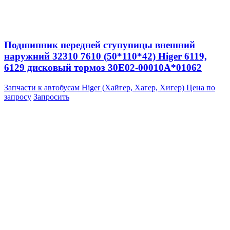
Подшипник передней ступупицы внешний
наружний 32310 7610 (50*110*42) Higer 6119,
6129 дисковый тормоз 30E02-00010A*01062
Запчасти к автобусам Higer (Хайгер, Хагер, Хигер)
Цена по
запросу
Запросить