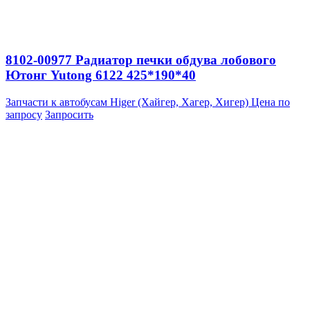
8102-00977 Радиатор печки обдува лобового
Ютонг Yutong 6122 425*190*40
Запчасти к автобусам Higer (Хайгер, Хагер, Хигер)
Цена по
запросу
Запросить