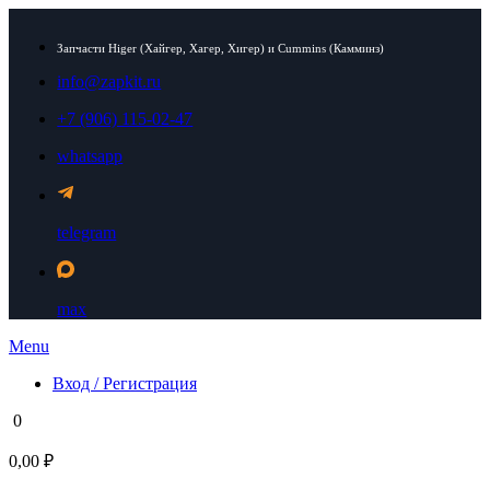
Запчасти Higer (Хайгер, Хагер, Хигер) и Cummins (Камминз)
info@zapkit.ru
+7 (906) 115-02-47
whatsapp
telegram
max
Menu
Вход / Регистрация
0
0,00 ₽