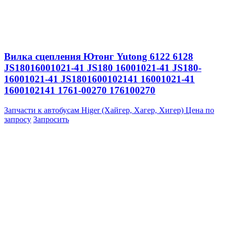
Вилка сцепления Ютонг Yutong 6122 6128
JS18016001021-41 JS180 16001021-41 JS180-
16001021-41 JS1801600102141 16001021-41
1600102141 1761-00270 176100270
Запчасти к автобусам Higer (Хайгер, Хагер, Хигер)
Цена по
запросу
Запросить