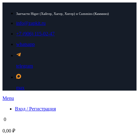
Запчасти Higer (Хайгер, Хагер, Хигер) и Cummins (Камминз)
info@zapkit.ru
+7 (906) 115-02-47
whatsapp
telegram
max
Menu
Вход / Регистрация
0
0,00 ₽