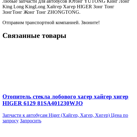
Любые запчасти для автобусов Ютонг YUTONG Кинг Лонг
King Long KingLong Хайгер Хагер HIGER Зонг Тонг
ЗонгТонг Жонг Тонг ZHONGTONG.
Отправим транспортной компанией. Звоните!
Связанные товары
Отопитель стекла лобового хагер хайгер хигер
HIGER 6129 81SA401230WJO
Запчасти к автобусам Higer (Хайгер, Хагер, Хигер)
Цена по
запросу
Запросить