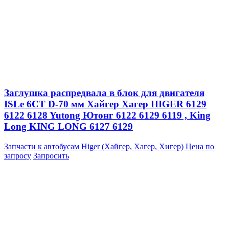
Заглушка распредвала в блок для двигателя
ISLe 6CT D-70 мм Хайгер Хагер HIGER 6129
6122 6128 Yutong Ютонг 6122 6129 6119 , King
Long KING LONG 6127 6129
Запчасти к автобусам Higer (Хайгер, Хагер, Хигер)
Цена по
запросу
Запросить