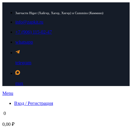
Запчасти Higer (Хайгер, Хагер, Хигер) и Cummins (Камминз)
info@zapkit.ru
+7 (906) 115-02-47
whatsapp
telegram
max
Menu
Вход / Регистрация
0
0,00 ₽