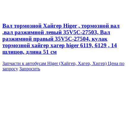
Вал тормозной Хайгер Higer , тормозной вал
,вал разжимной левый 35V5C-27503, Вал
разжимной правый 35V5C-27504, кулак
тормозной хайгер хагер higer 6119, 6129 , 14
шлицов, длина 51 см
Запчасти к автобусам Higer (Хайгер, Хагер, Хигер)
Цена по
запросу
Запросить