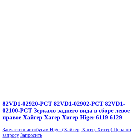
82VD1-02920-PCT 82VD1-02902-PCT 82VD1-
02100-PCT Зеркало заднего вида в сборе левое
правое Хайгер Хагер Хигер Higer 6119 6129
Запчасти к автобусам Higer (Хайгер, Хагер, Хигер)
Цена по
запросу
Запросить