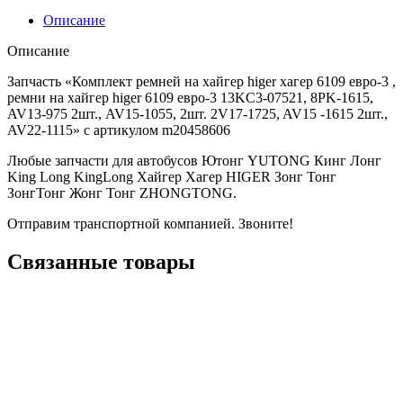
Описание
Описание
Запчасть «Комплект ремней на хайгер higer хагер 6109 евро-3 ,
ремни на хайгер higer 6109 евро-3 13KC3-07521, 8PK-1615,
AV13-975 2шт., AV15-1055, 2шт. 2V17-1725, AV15 -1615 2шт.,
AV22-1115» с артикулом m20458606
Любые запчасти для автобусов Ютонг YUTONG Кинг Лонг
King Long KingLong Хайгер Хагер HIGER Зонг Тонг
ЗонгТонг Жонг Тонг ZHONGTONG.
Отправим транспортной компанией. Звоните!
Связанные товары