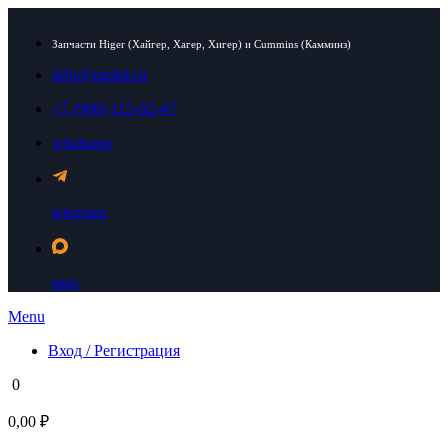
Запчасти Higer (Хайгер, Хагер, Хигер) и Cummins (Камминз)
info@zapkit.ru
+7 (906) 115-02-47
whatsapp
telegram
max
Menu
Вход / Регистрация
0
0,00 ₽