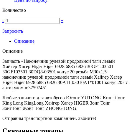
Цена по запросу
Количество
-
+
Запросить
Описание
Описание
Запчасть «Наконечник рулевой продольной тяги левый
Хайгер Хагер Higer Higer 6928 6885 6826 30GF1-03501
30GF103501 30DQ8-03501 конус 20 резьба M30x1,5
наконечник рулевой продольной тяги левый Хайгер Хагер
Higer Higer 6928 6885 6826 30A11-03010A1*01001 конус 20» с
артикулом m37597451
Любые запчасти для автобусов Ютонг YUTONG Кинг Лонг
King Long KingLong Хайгер Хагер HIGER Зонг Тонг
ЗонгТонг Жонг Тонг ZHONGTONG.
Отправим транспортной компанией. Звоните!
Связанные товары