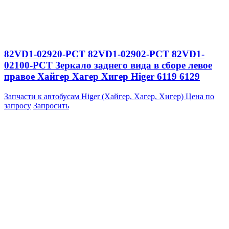
82VD1-02920-PCT 82VD1-02902-PCT 82VD1-
02100-PCT Зеркало заднего вида в сборе левое
правое Хайгер Хагер Хигер Higer 6119 6129
Запчасти к автобусам Higer (Хайгер, Хагер, Хигер)
Цена по
запросу
Запросить