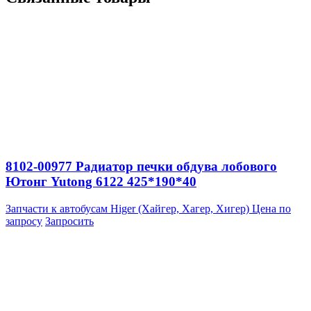
8102-00977 Радиатор печки обдува лобового
Ютонг Yutong 6122 425*190*40
Запчасти к автобусам Higer (Хайгер, Хагер, Хигер)
Цена по
запросу
Запросить