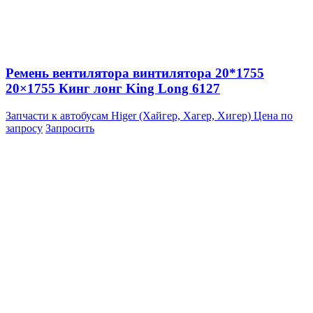
Ремень вентилятора винтилятора 20*1755
20×1755 Кинг лонг King Long 6127
Запчасти к автобусам Higer (Хайгер, Хагер, Хигер)
Цена по
запросу
Запросить