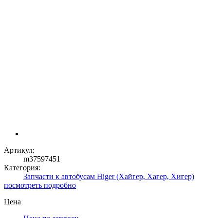
Артикул:
m37597451
Категория:
Запчасти к автобусам Higer (Хайгер, Хагер, Хигер)
посмотреть подробно
Цена