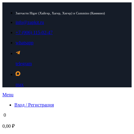
Запчасти Higer (Хайгер, Хагер, Хигер) и Cummins (Камминз)
info@zapkit.ru
+7 (906) 115-02-47
whatsapp
telegram
max
Menu
Вход / Регистрация
0
0,00 ₽