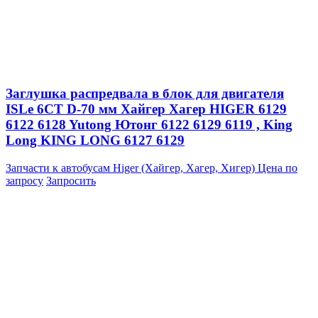
Заглушка распредвала в блок для двигателя
ISLe 6CT D-70 мм Хайгер Хагер HIGER 6129
6122 6128 Yutong Ютонг 6122 6129 6119 , King
Long KING LONG 6127 6129
Запчасти к автобусам Higer (Хайгер, Хагер, Хигер)
Цена по
запросу
Запросить