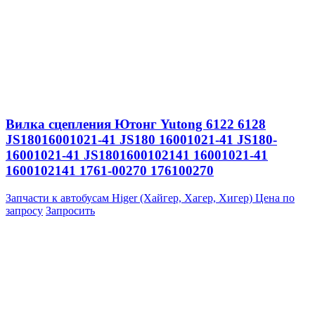
Вилка сцепления Ютонг Yutong 6122 6128
JS18016001021-41 JS180 16001021-41 JS180-
16001021-41 JS1801600102141 16001021-41
1600102141 1761-00270 176100270
Запчасти к автобусам Higer (Хайгер, Хагер, Хигер)
Цена по
запросу
Запросить