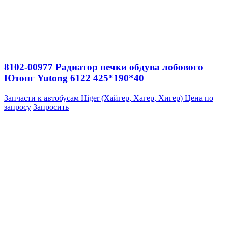
8102-00977 Радиатор печки обдува лобового
Ютонг Yutong 6122 425*190*40
Запчасти к автобусам Higer (Хайгер, Хагер, Хигер)
Цена по
запросу
Запросить