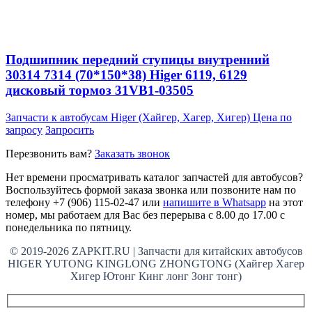
Подшипник передний ступицы внутренний
30314 7314 (70*150*38) Higer 6119, 6129
дисковый тормоз 31VB1-03505
Запчасти к автобусам Higer (Хайгер, Хагер, Хигер)
Цена по
запросу
Запросить
Перезвонить вам?
Заказать звонок
Нет времени просматривать каталог запчастей для автобусов?
Воспользуйтесь формой заказа звонка или позвоните нам по
телефону +7 (906) 115-02-47 или
напишите в Whatsapp
на этот
номер, мы работаем для Вас без перерыва с 8.00 до 17.00 с
понедельника по пятницу.
© 2019-2026 ZAPKIT.RU | Запчасти для китайских автобусов
HIGER YUTONG KINGLONG ZHONGTONG (Хайгер Хагер
Хигер Ютонг Кинг лонг Зонг тонг)