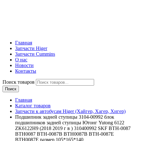
Главная
Запчасти Higer
Запчасти Cummins
О нас
Новости
Контакты
Поиск товаров
Поиск
Главная
Каталог товаров
Запчасти к автобусам Higer (Хайгер, Хагер, Хигер)
Подшипник задней ступицы 3104-00992 блок
подшипников задней ступицы Ютонг Yutong 6122
ZK6122H9 (2018 2019 г в ) 310400992 SKF BTH-0087
BTH0087 BTH-0087B BTH0087B BTH-0087E
BTH0087E размер 105*165*140