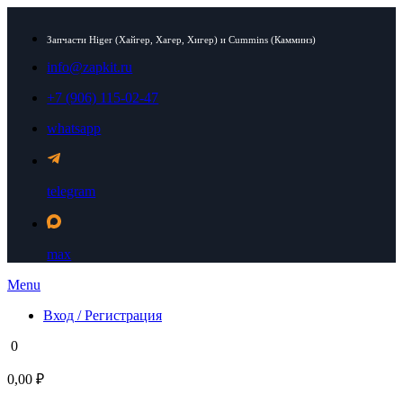
Запчасти Higer (Хайгер, Хагер, Хигер) и Cummins (Камминз)
info@zapkit.ru
+7 (906) 115-02-47
whatsapp
telegram
max
Menu
Вход / Регистрация
0
0,00 ₽