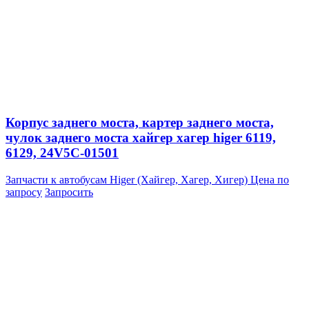
Корпус заднего моста, картер заднего моста,
чулок заднего моста хайгер хагер higer 6119,
6129, 24V5C-01501
Запчасти к автобусам Higer (Хайгер, Хагер, Хигер)
Цена по
запросу
Запросить