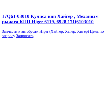
17Q61-03010 Кулиса кпп Хайгер , Механизм
рычага КПП Higer 6119, 6928 17Q6103010
Запчасти к автобусам Higer (Хайгер, Хагер, Хигер)
Цена по
запросу
Запросить