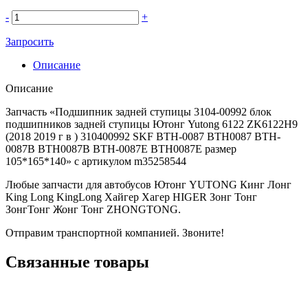
-
+
Запросить
Описание
Описание
Запчасть «Подшипник задней ступицы 3104-00992 блок
подшипников задней ступицы Ютонг Yutong 6122 ZK6122H9
(2018 2019 г в ) 310400992 SKF BTH-0087 BTH0087 BTH-
0087B BTH0087B BTH-0087E BTH0087E размер
105*165*140» с артикулом m35258544
Любые запчасти для автобусов Ютонг YUTONG Кинг Лонг
King Long KingLong Хайгер Хагер HIGER Зонг Тонг
ЗонгТонг Жонг Тонг ZHONGTONG.
Отправим транспортной компанией. Звоните!
Связанные товары