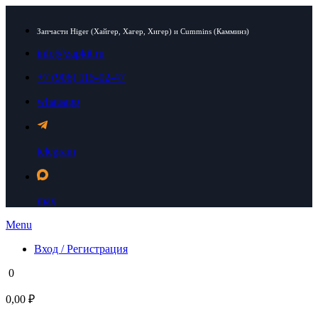
Запчасти Higer (Хайгер, Хагер, Хигер) и Cummins (Камминз)
info@zapkit.ru
+7 (906) 115-02-47
whatsapp
telegram
max
Menu
Вход / Регистрация
0
0,00 ₽