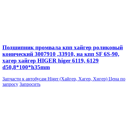
Подшипник промвала кпп хайгер роликовый
конический 3007910 ,33910, на кпп SF 6S-90,
хагер хайгер HIGER higer 6119, 6129
d50,8*100*h35mm
Запчасти к автобусам Higer (Хайгер, Хагер, Хигер)
Цена по
запросу
Запросить