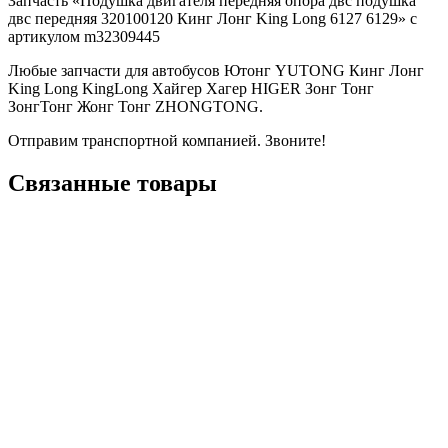
Запчасть «Подушка двигателя передняя опора двс подушка
двс передняя 320100120 Кинг Лонг King Long 6127 6129» с
артикулом m32309445
Любые запчасти для автобусов Ютонг YUTONG Кинг Лонг
King Long KingLong Хайгер Хагер HIGER Зонг Тонг
ЗонгТонг Жонг Тонг ZHONGTONG.
Отправим транспортной компанией. Звоните!
Связанные товары