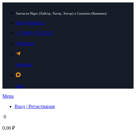
Запчасти Higer (Хайгер, Хагер, Хигер) и Cummins (Камминз)
info@zapkit.ru
+7 (906) 115-02-47
whatsapp
telegram
max
Menu
Вход / Регистрация
0
0,00 ₽