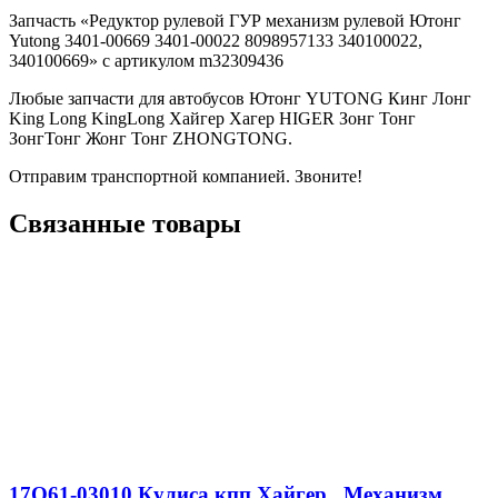
Запчасть «Редуктор рулевой ГУР механизм рулевой Ютонг
Yutong 3401-00669 3401-00022 8098957133 340100022,
340100669» с артикулом m32309436
Любые запчасти для автобусов Ютонг YUTONG Кинг Лонг
King Long KingLong Хайгер Хагер HIGER Зонг Тонг
ЗонгТонг Жонг Тонг ZHONGTONG.
Отправим транспортной компанией. Звоните!
Связанные товары
17Q61-03010 Кулиса кпп Хайгер , Механизм