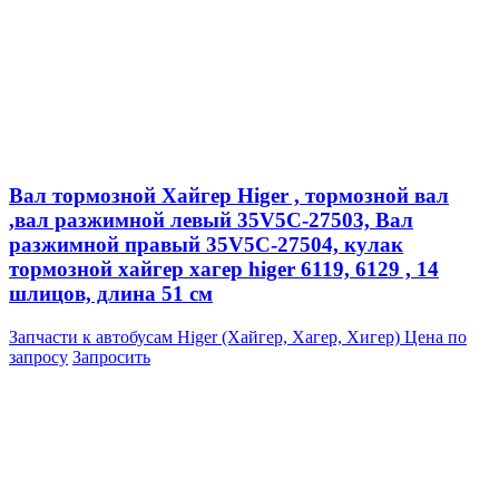
Вал тормозной Хайгер Higer , тормозной вал
,вал разжимной левый 35V5C-27503, Вал
разжимной правый 35V5C-27504, кулак
тормозной хайгер хагер higer 6119, 6129 , 14
шлицов, длина 51 см
Запчасти к автобусам Higer (Хайгер, Хагер, Хигер)
Цена по
запросу
Запросить