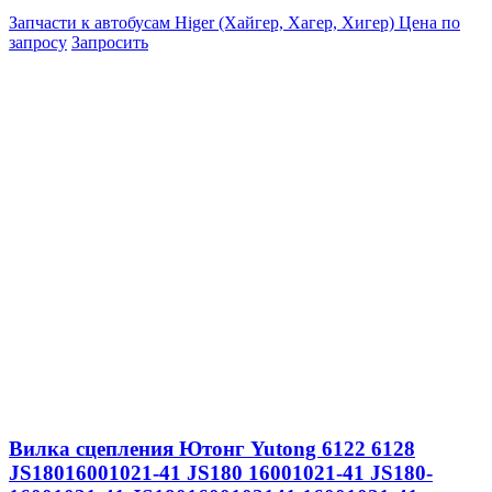
Запчасти к автобусам Higer (Хайгер, Хагер, Хигер)
Цена по
запросу
Запросить
Вилка сцепления Ютонг Yutong 6122 6128
JS18016001021-41 JS180 16001021-41 JS180-