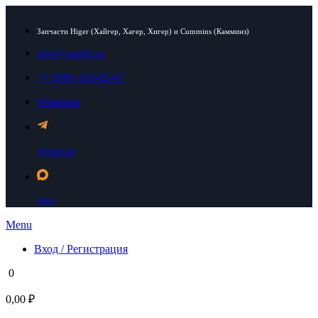
Запчасти Higer (Хайгер, Хагер, Хигер) и Cummins (Камминз)
info@zapkit.ru
+7 (906) 115-02-47
whatsapp
telegram
max
Menu
Вход / Регистрация
0
0,00 ₽