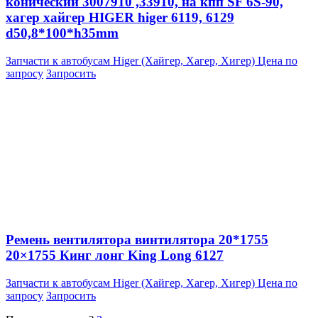
конический 3007910 ,33910, на кпп SF 6S-90,
хагер хайгер HIGER higer 6119, 6129
d50,8*100*h35mm
Запчасти к автобусам Higer (Хайгер, Хагер, Хигер)
Цена по
запросу
Запросить
Ремень вентилятора винтилятора 20*1755
20×1755 Кинг лонг King Long 6127
Запчасти к автобусам Higer (Хайгер, Хагер, Хигер)
Цена по
запросу
Запросить