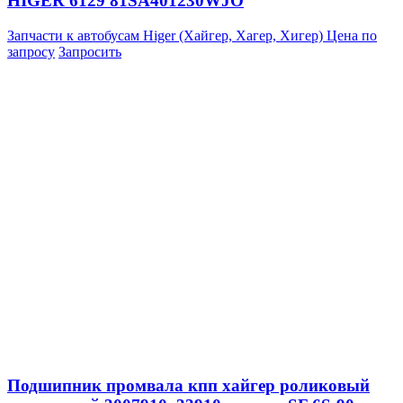
HIGER 6129 81SA401230WJO
Запчасти к автобусам Higer (Хайгер, Хагер, Хигер)
Цена по
запросу
Запросить
Подшипник промвала кпп хайгер роликовый