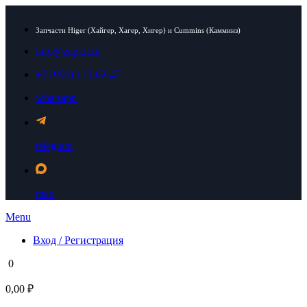
Запчасти Higer (Хайгер, Хагер, Хигер) и Cummins (Камминз)
info@zapkit.ru
+7 (906) 115-02-47
whatsapp
telegram
max
Menu
Вход / Регистрация
0
0,00 ₽