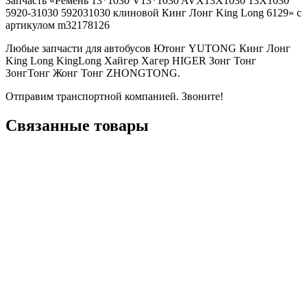
Запчасть «Ремень 13*1030 V13*1030 AVX13X1030 13X1030
5920-31030 592031030 клиновой Кинг Лонг King Long 6129» с
артикулом m32178126
Любые запчасти для автобусов Ютонг YUTONG Кинг Лонг
King Long KingLong Хайгер Хагер HIGER Зонг Тонг
ЗонгТонг Жонг Тонг ZHONGTONG.
Отправим транспортной компанией. Звоните!
Связанные товары