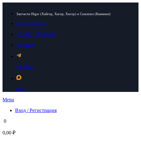
Запчасти Higer (Хайгер, Хагер, Хигер) и Cummins (Камминз)
info@zapkit.ru
+7 (906) 115-02-47
whatsapp
telegram
max
Menu
Вход / Регистрация
0
0,00 ₽