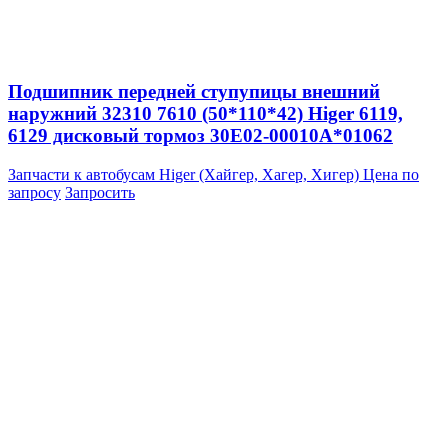
Подшипник передней ступупицы внешний
наружний 32310 7610 (50*110*42) Higer 6119,
6129 дисковый тормоз 30E02-00010A*01062
Запчасти к автобусам Higer (Хайгер, Хагер, Хигер)
Цена по
запросу
Запросить