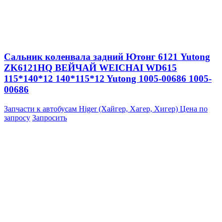
Сальник коленвала задний Ютонг 6121 Yutong
ZK6121HQ ВЕЙЧАЙ WEICHAI WD615
115*140*12 140*115*12 Yutong 1005-00686 1005-
00686
Запчасти к автобусам Higer (Хайгер, Хагер, Хигер)
Цена по
запросу
Запросить