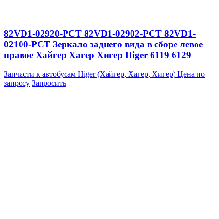
82VD1-02920-PCT 82VD1-02902-PCT 82VD1-
02100-PCT Зеркало заднего вида в сборе левое
правое Хайгер Хагер Хигер Higer 6119 6129
Запчасти к автобусам Higer (Хайгер, Хагер, Хигер)
Цена по
запросу
Запросить