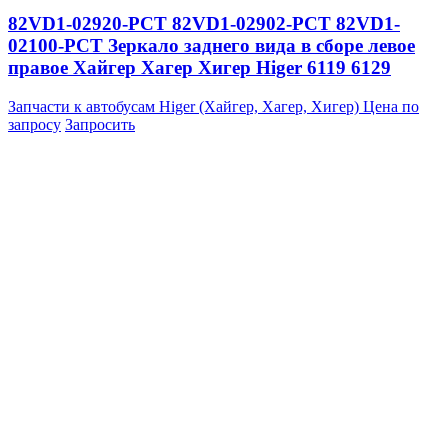
82VD1-02920-PCT 82VD1-02902-PCT 82VD1-
02100-PCT Зеркало заднего вида в сборе левое
правое Хайгер Хагер Хигер Higer 6119 6129
Запчасти к автобусам Higer (Хайгер, Хагер, Хигер)
Цена по
запросу
Запросить