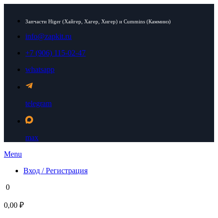
Запчасти Higer (Хайгер, Хагер, Хигер) и Cummins (Камминз)
info@zapkit.ru
+7 (906) 115-02-47
whatsapp
telegram
max
Menu
Вход / Регистрация
0
0,00 ₽