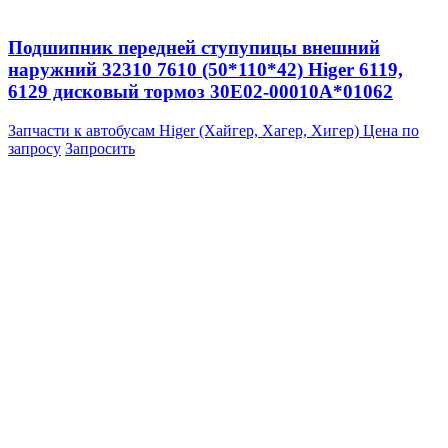
Подшипник передней ступупицы внешний
наружний 32310 7610 (50*110*42) Higer 6119,
6129 дисковый тормоз 30E02-00010A*01062
Запчасти к автобусам Higer (Хайгер, Хагер, Хигер)
Цена по
запросу
Запросить