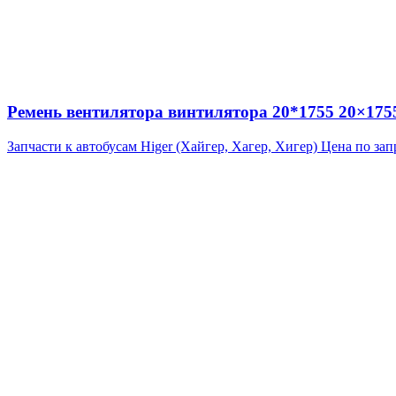
Ремень вентилятора винтилятора 20*1755 20×175
Запчасти к автобусам Higer (Хайгер, Хагер, Хигер)
Цена по зап