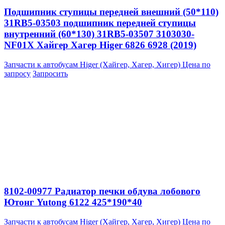
Подшипник ступицы передней внешний (50*110)
31RB5-03503 подшипник передней ступицы
внутренний (60*130) 31RB5-03507 3103030-
NF01X Хайгер Хагер Higer 6826 6928 (2019)
Запчасти к автобусам Higer (Хайгер, Хагер, Хигер)
Цена по
запросу
Запросить
8102-00977 Радиатор печки обдува лобового
Ютонг Yutong 6122 425*190*40
Запчасти к автобусам Higer (Хайгер, Хагер, Хигер)
Цена по