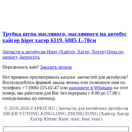
Трубка щупа масляного, маслянного на автобус
хайгер higer хагер 6119, 6885 L-70см
Запчасти к автобусам Higer (Хайгер, Хагер, Хигер)
Цена по
запросу
Запросить
Перезвонить вам?
Заказать звонок
Нет времени просматривать каталог запчастей для автобусов?
Воспользуйтесь формой заказа звонка или позвоните нам по
телефону +7 (906) 115-02-47 или
напишите в Whatsapp
на этот
номер, мы работаем для Вас без перерыва с 8.00 до 17.00 с
понедельника по пятницу.
© 2019-2026 ZAPKIT.RU | Запчасти для китайских автобусов
HIGER YUTONG KINGLONG ZHONGTONG (Хайгер Хагер
Хигер Ютонг Кинг лонг Зонг тонг)