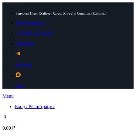
Запчасти Higer (Хайгер, Хагер, Хигер) и Cummins (Камминз)
info@zapkit.ru
+7 (906) 115-02-47
whatsapp
telegram
max
Menu
Вход / Регистрация
0
0,00 ₽