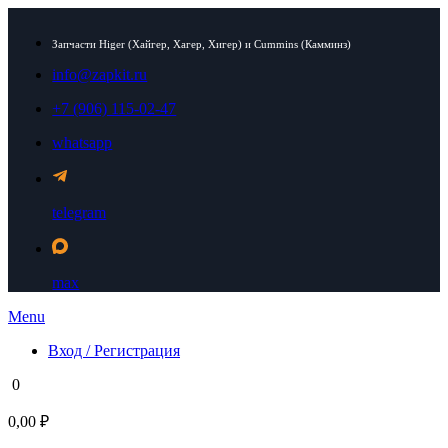
Запчасти Higer (Хайгер, Хагер, Хигер) и Cummins (Камминз)
info@zapkit.ru
+7 (906) 115-02-47
whatsapp
telegram
max
Menu
Вход / Регистрация
0
0,00 ₽