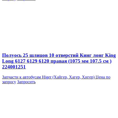
Полуось 25 шлицов 10 отверстий Кинг лонг King
Long 6127 6129 6120 правая (1075 мм 107.5 см )
224001251
Запчасти к автобусам Higer (Хайгер, Хагер, Хигер)
Цена по
запросу
Запросить