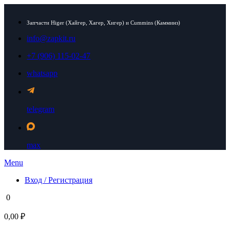
Запчасти Higer (Хайгер, Хагер, Хигер) и Cummins (Камминз)
info@zapkit.ru
+7 (906) 115-02-47
whatsapp
telegram
max
Menu
Вход / Регистрация
0
0,00 ₽