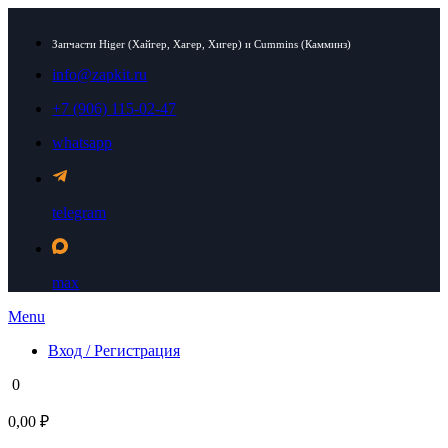
Запчасти Higer (Хайгер, Хагер, Хигер) и Cummins (Камминз)
info@zapkit.ru
+7 (906) 115-02-47
whatsapp
telegram
max
Menu
Вход / Регистрация
0
0,00 ₽