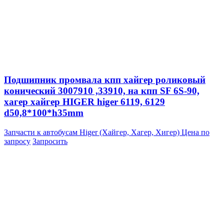
Подшипник промвала кпп хайгер роликовый
конический 3007910 ,33910, на кпп SF 6S-90,
хагер хайгер HIGER higer 6119, 6129
d50,8*100*h35mm
Запчасти к автобусам Higer (Хайгер, Хагер, Хигер)
Цена по
запросу
Запросить