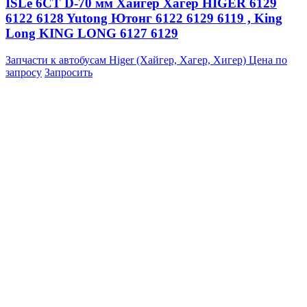
ISLe 6CT D-70 мм Хайгер Хагер HIGER 6129
6122 6128 Yutong Ютонг 6122 6129 6119 , King
Long KING LONG 6127 6129
Запчасти к автобусам Higer (Хайгер, Хагер, Хигер)
Цена по
запросу
Запросить