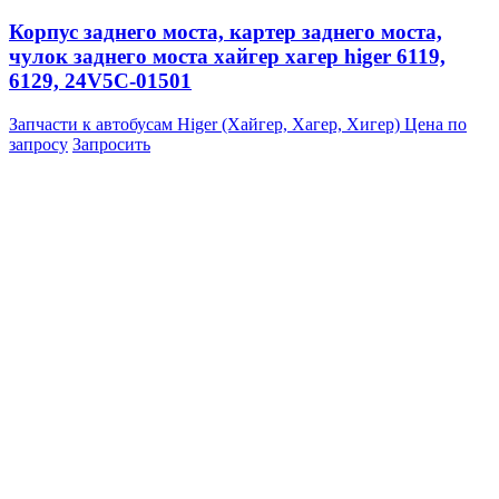
Корпус заднего моста, картер заднего моста,
чулок заднего моста хайгер хагер higer 6119,
6129, 24V5C-01501
Запчасти к автобусам Higer (Хайгер, Хагер, Хигер)
Цена по
запросу
Запросить