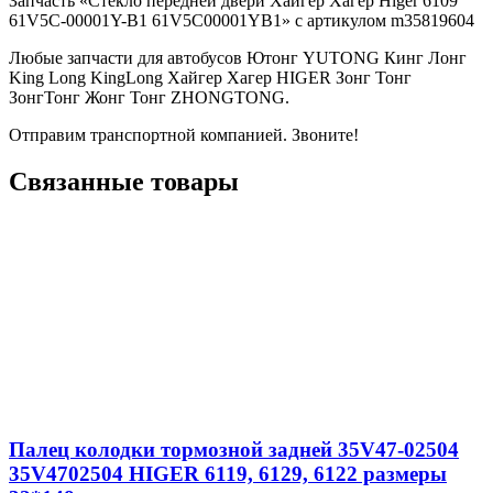
Запчасть «Стекло передней двери Хайгер Хагер Higer 6109
61V5C-00001Y-B1 61V5C00001YB1» с артикулом m35819604
Любые запчасти для автобусов Ютонг YUTONG Кинг Лонг
King Long KingLong Хайгер Хагер HIGER Зонг Тонг
ЗонгТонг Жонг Тонг ZHONGTONG.
Отправим транспортной компанией. Звоните!
Связанные товары
Палец колодки тормозной задней 35V47-02504
35V4702504 HIGER 6119, 6129, 6122 размеры