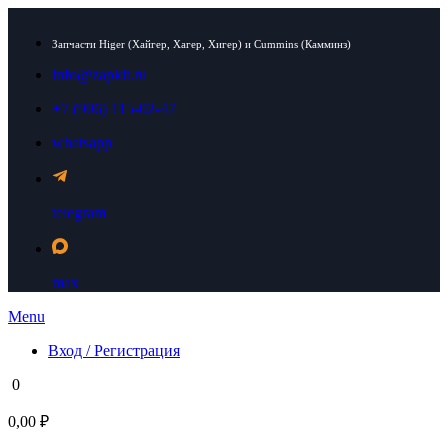
Запчасти Higer (Хайгер, Хагер, Хигер) и Cummins (Камминз)
info@zapkit.ru
+7 (906) 115-02-47
whatsapp
telegram
max
Menu
Вход / Регистрация
0
0,00 ₽