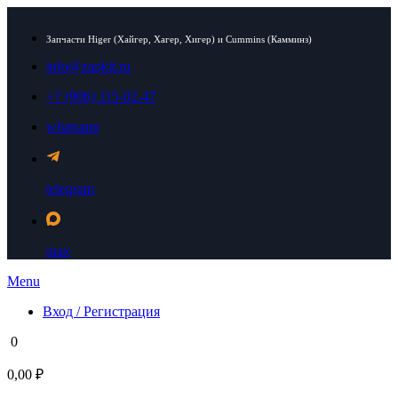
Запчасти Higer (Хайгер, Хагер, Хигер) и Cummins (Камминз)
info@zapkit.ru
+7 (906) 115-02-47
whatsapp
telegram
max
Menu
Вход / Регистрация
0
0,00 ₽