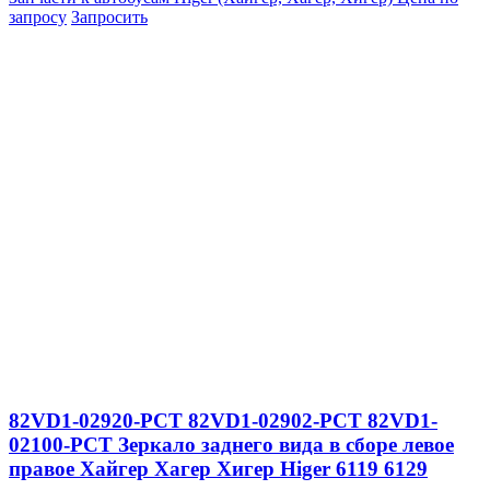
запросу
Запросить
82VD1-02920-PCT 82VD1-02902-PCT 82VD1-
02100-PCT Зеркало заднего вида в сборе левое
правое Хайгер Хагер Хигер Higer 6119 6129