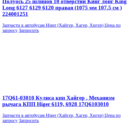
Полуось 25 шлицов 10 отверстий Кинг лонг King
Long 6127 6129 6120 правая (1075 мм 107.5 см )
224001251
Запчасти к автобусам Higer (Хайгер, Хагер, Хигер)
Цена по
запросу
Запросить
17Q61-03010 Кулиса кпп Хайгер , Механизм
рычага КПП Higer 6119, 6928 17Q6103010
Запчасти к автобусам Higer (Хайгер, Хагер, Хигер)
Цена по
запросу
Запросить