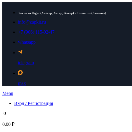
Запчасти Higer (Хайгер, Хагер, Хигер) и Cummins (Камминз)
info@zapkit.ru
+7 (906) 115-02-47
whatsapp
telegram
max
Menu
Вход / Регистрация
0
0,00 ₽