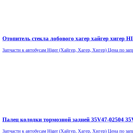
Отопитель стекла лобового хагер хайгер хигер
Запчасти к автобусам Higer (Хайгер, Хагер, Хигер)
Цена по зап
Палец колодки тормозной задней 35V47-02504 35
Запчасти к автобусам Higer (Хайгер, Хагер, Хигер)
Цена по зап