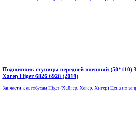
Подшипник ступицы передней внешний (50*110) 
Хагер Higer 6826 6928 (2019)
Запчасти к автобусам Higer (Хайгер, Хагер, Хигер)
Цена по зап