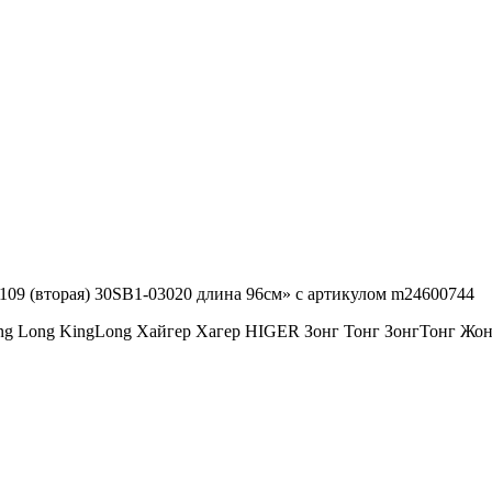
6109 (вторая) 30SB1-03020 длина 96см» с артикулом m24600744
ng Long KingLong Хайгер Хагер HIGER Зонг Тонг ЗонгТонг 