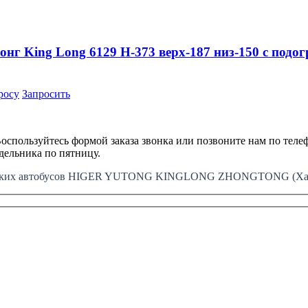
онг King Long 6129 H-373 верх-187 низ-150 с подо
росу
Запросить
оспользуйтесь формой заказа звонка или позвоните нам по телеф
едельника по пятницу.
айских автобусов HIGER YUTONG KINGLONG ZHONGTONG (Хайг