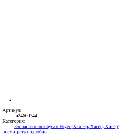
Артикул:
m24600744
Категория:
Запчасти к автобусам Higer (Хайгер, Хагер, Хигер)
посмотреть подробно