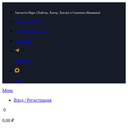
Запчасти Higer (Хайгер, Хагер, Хигер) и Cummins (Камминз)
info@zapkit.ru
+7 (906) 115-02-47
whatsapp
telegram
max
Menu
Вход / Регистрация
0
0,00 ₽