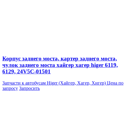
Корпус заднего моста, картер заднего моста,
чулок заднего моста хайгер хагер higer 6119,
6129, 24V5C-01501
Запчасти к автобусам Higer (Хайгер, Хагер, Хигер)
Цена по
запросу
Запросить