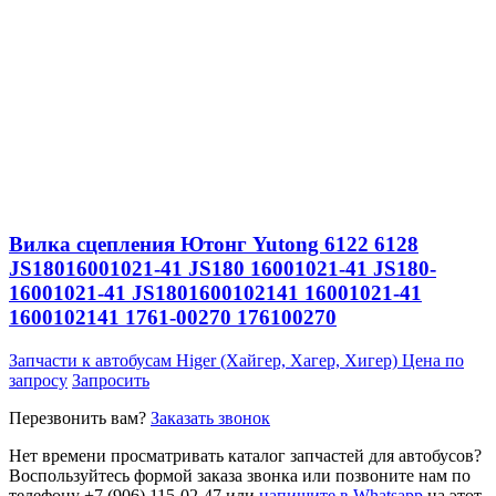
Вилка сцепления Ютонг Yutong 6122 6128
JS18016001021-41 JS180 16001021-41 JS180-
16001021-41 JS1801600102141 16001021-41
1600102141 1761-00270 176100270
Запчасти к автобусам Higer (Хайгер, Хагер, Хигер)
Цена по
запросу
Запросить
Перезвонить вам?
Заказать звонок
Нет времени просматривать каталог запчастей для автобусов?
Воспользуйтесь формой заказа звонка или позвоните нам по
телефону +7 (906) 115-02-47 или
напишите в Whatsapp
на этот