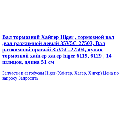
Вал тормозной Хайгер Higer , тормозной вал
,вал разжимной левый 35V5C-27503, Вал
разжимной правый 35V5C-27504, кулак
тормозной хайгер хагер higer 6119, 6129 , 14
шлицов, длина 51 см
Запчасти к автобусам Higer (Хайгер, Хагер, Хигер)
Цена по
запросу
Запросить