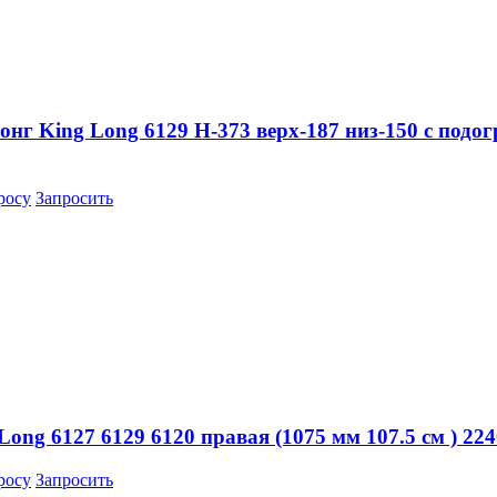
онг King Long 6129 H-373 верх-187 низ-150 с подо
росу
Запросить
ong 6127 6129 6120 правая (1075 мм 107.5 см ) 22
росу
Запросить