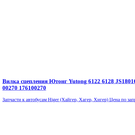
Вилка сцепления Ютонг Yutong 6122 6128 JS18016
00270 176100270
Запчасти к автобусам Higer (Хайгер, Хагер, Хигер)
Цена по зап