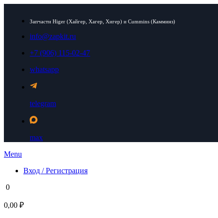
Запчасти Higer (Хайгер, Хагер, Хигер) и Cummins (Камминз)
info@zapkit.ru
+7 (906) 115-02-47
whatsapp
telegram
max
Menu
Вход / Регистрация
0
0,00 ₽