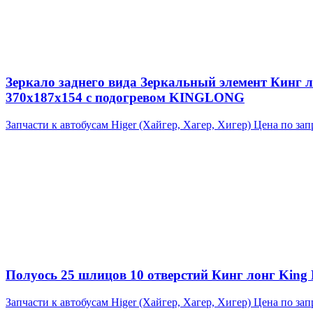
Зеркало заднего вида Зеркальный элемент Кинг л
370x187x154 с подогревом KINGLONG
Запчасти к автобусам Higer (Хайгер, Хагер, Хигер)
Цена по зап
Полуось 25 шлицов 10 отверстий Кинг лонг King L
Запчасти к автобусам Higer (Хайгер, Хагер, Хигер)
Цена по зап