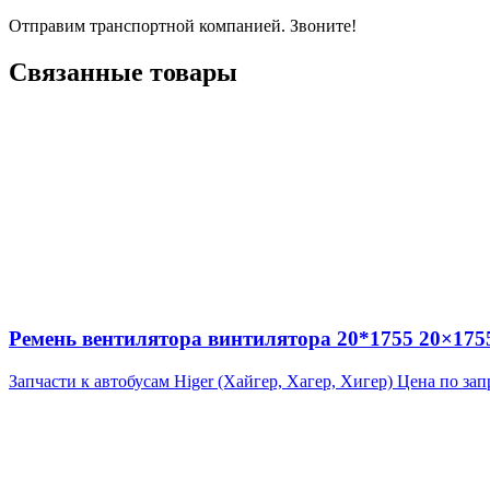
Отправим транспортной компанией. Звоните!
Связанные товары
Ремень вентилятора винтилятора 20*1755 20×175
Запчасти к автобусам Higer (Хайгер, Хагер, Хигер)
Цена по зап