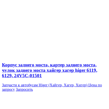
Корпус заднего моста, картер заднего моста,
чулок заднего моста хайгер хагер higer 6119,
6129, 24V5C-01501
Запчасти к автобусам Higer (Хайгер, Хагер, Хигер)
Цена по
запросу
Запросить