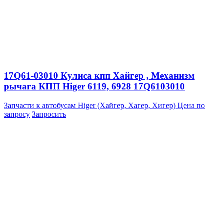
17Q61-03010 Кулиса кпп Хайгер , Механизм
рычага КПП Higer 6119, 6928 17Q6103010
Запчасти к автобусам Higer (Хайгер, Хагер, Хигер)
Цена по
запросу
Запросить