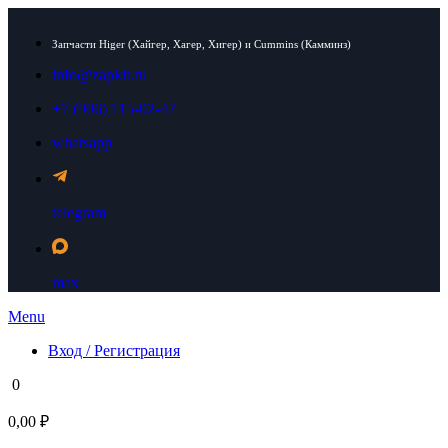
Запчасти Higer (Хайгер, Хагер, Хигер) и Cummins (Камминз)
info@zapkit.ru
+7 (906) 115-02-47
whatsapp
telegram
max
Menu
Вход / Регистрация
0
0,00 ₽