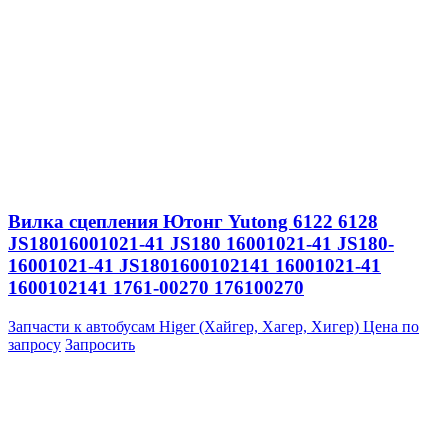
Вилка сцепления Ютонг Yutong 6122 6128
JS18016001021-41 JS180 16001021-41 JS180-
16001021-41 JS1801600102141 16001021-41
1600102141 1761-00270 176100270
Запчасти к автобусам Higer (Хайгер, Хагер, Хигер)
Цена по
запросу
Запросить